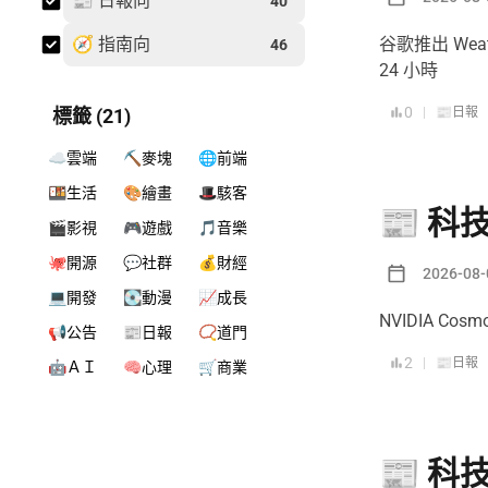
📰 日報向
40
🧭 指南向
谷歌推出 Wea
46
24 小時
0
標籤 (21)
|
📰日報
☁️雲端
⛏️麥塊
🌐前端
🍱生活
🎨繪畫
🎩駭客
📰 科技
🎬影視
🎮遊戲
🎵音樂
🐙開源
💬社群
💰財經
2026-08-
💻開發
💽動漫
📈成長
NVIDIA C
📢公告
📰日報
📿道門
2
|
📰日報
🤖ＡＩ
🧠心理
🛒商業
📰 科技