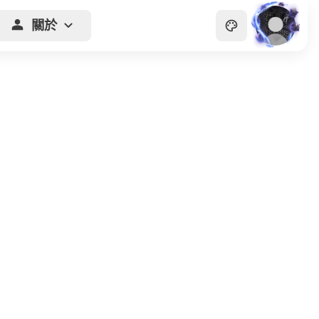
關於
主頁
貴族
商會
天眼
畫廊
關於