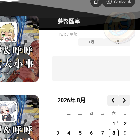
Bombomb
夢幣匯率
—
TWD / 夢幣
7日
1月
3月
2026年 8月
一
二
三
四
五
六
日
1
2
2
3
4
5
6
7
8
9