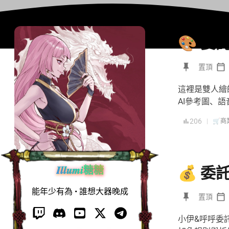
🎨 委
置頂
這裡是雙人繪
AI參考圖、
206
|
🛒商
𝑰𝒍𝒍𝒖𝒎𝒊糖糖
💰 委
能年少有為 • 誰想大器晚成
置頂
小伊&呼呼委