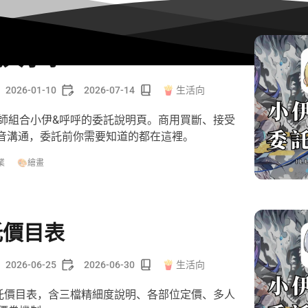
託大小事
2026-01-10
2026-07-14
🍟 生活向
師組合小伊&呼呼的委託說明頁。商用買斷、接受
語音溝通，委託前你需要知道的都在這裡。
業
🎨繪畫
託價目表
2026-06-25
2026-06-30
🍟 生活向
託價目表，含三檔精細度說明、各部位定價、多人