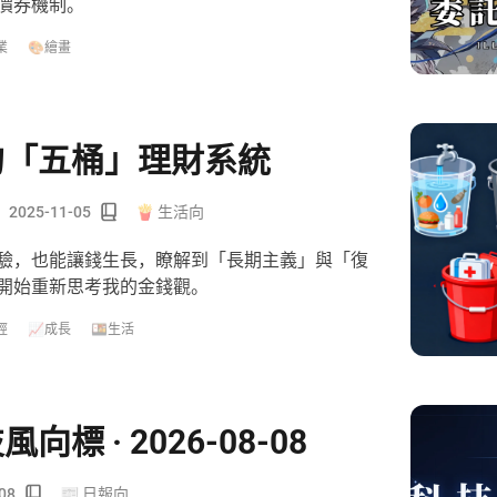
價券機制。
業
🎨繪畫
我的「五桶」理財系統
2025-11-05
🍟 生活向
驗，也能讓錢生長，瞭解到「長期主義」與「復
開始重新思考我的金錢觀。
經
📈成長
🍱生活
風向標 · 2026-08-08
08
📰 日報向