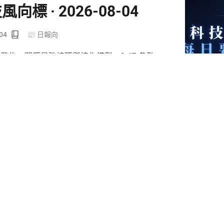
風向標 · 2026-08-04
04
📰 日報向
Max 發佈：開源最強編碼與協作模型，2.4T 參數
🤖ＡＩ
風向標 · 2026-08-03
03
📰 日報向
分析任意視頻
🤖ＡＩ