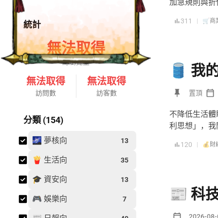
加急規則與折
311
|
🛒商
統計
無法取得
總瀏覽量
🛢️ 
無法取得
無法取得
訪問數
訪客數
置頂
不降低生活體
分類 (154)
利思想」，我
🌌 夢核向
13
120
|
💰財
🍟 生活向
35
🎓 資安向
13
📰 科技
🎮 娛樂向
7
2026-08-