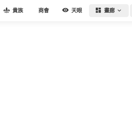
貴族
商會
天眼
畫廊