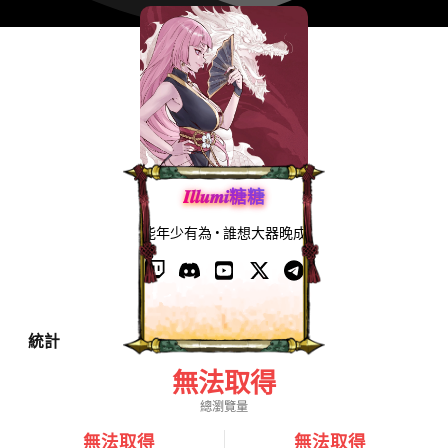
𝑰𝒍𝒍𝒖𝒎𝒊糖糖
能年少有為 • 誰想大器晚成
統計
無法取得
總瀏覽量
無法取得
無法取得