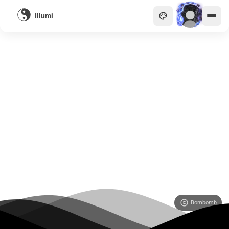
Illumi
主頁
貴族
商會
天眼
畫廊
關於
Bombomb