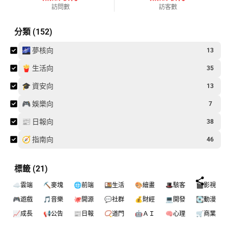
訪問數
訪客數
分類 (152)
🌌 夢核向
13
🍟 生活向
35
🎓 資安向
13
🎮 娛樂向
7
📰 日報向
38
🧭 指南向
46
標籤 (21)
☁️雲端
⛏️麥塊
🌐前端
🍱生活
🎨繪畫
🎩駭客
🎬影視
🎮遊戲
🎵音樂
🐙開源
💬社群
💰財經
💻開發
💽動漫
📈成長
📢公告
📰日報
📿道門
🤖ＡＩ
🧠心理
🛒商業