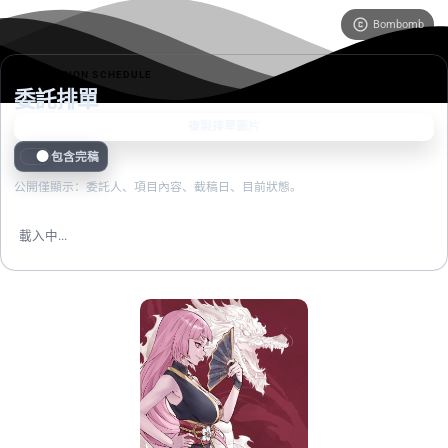
Bombomb
COMMISSION SCHEDULE
委託排單
複製排單圖片
包含完稿
公開僅顯示：
委託人
、項目內容、截稿日、目前狀態。
載入中...