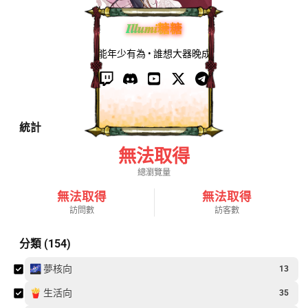
𝑰𝒍𝒍𝒖𝒎𝒊糖糖
能年少有為 • 誰想大器晚成
統計
無法取得
總瀏覽量
無法取得
無法取得
訪問數
訪客數
分類 (154)
🌌 夢核向
13
🍟 生活向
35