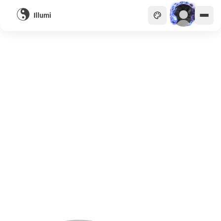
Illumi
主頁
貴族
商會
天眼
畫廊
關於