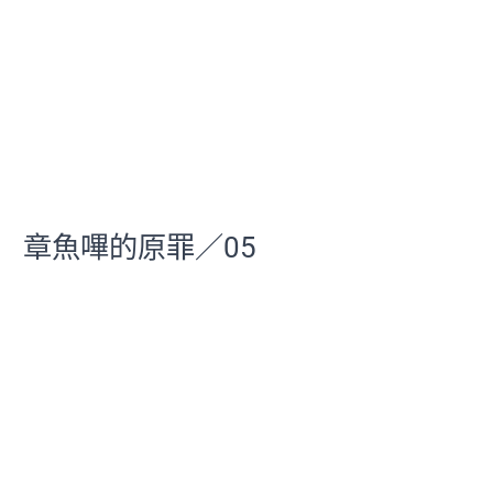
章魚嗶的原罪／05