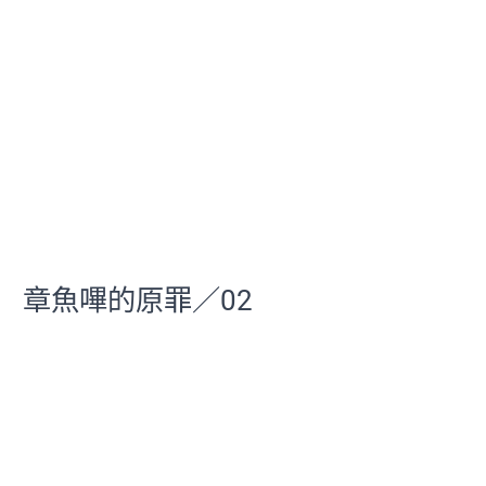
章魚嗶的原罪／02