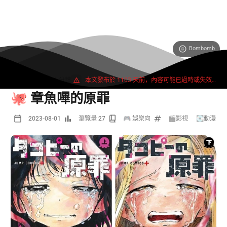
Bombomb
78 字
1 分鐘
本文發布於 1103 天前，內容可能已過時或失效。
🐙 章魚嗶的原罪
2023-08-01
瀏覽量 27
🎮 娛樂向
🎬影視
/
💽動漫