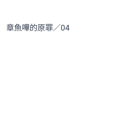
章魚嗶的原罪／04