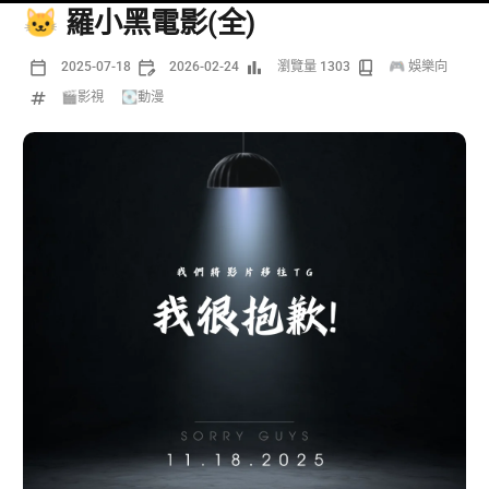
🐱 羅小黑電影(全)
2025-07-18
2026-02-24
瀏覽量 1303
🎮 娛樂向
🎬影視
/
💽動漫