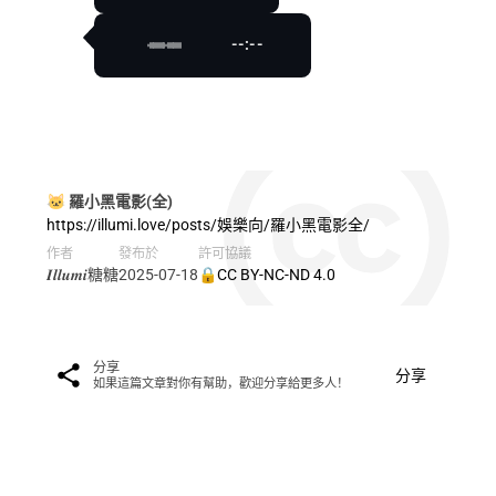
--:--
🐱 羅小黑電影(全)
https://illumi.love/posts/娛樂向/羅小黑電影全/
作者
發布於
許可協議
𝑰𝒍𝒍𝒖𝒎𝒊糖糖
2025-07-18
🔒CC BY-NC-ND 4.0
分享
分享
如果這篇文章對你有幫助，歡迎分享給更多人！