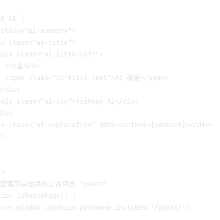
nt 
&&
 (
class
=
"ai-summary"
>
iv
class
=
"ai-title"
>
<
div
class
=
"ai-title-left"
>
<
i
>🤖</
i
>
<
span
class
=
"ai-title-text"
>AI 摘要</
span
>
</
div
>
<
div
class
=
"ai-tag"
>fishcpy AI</
div
>
div
>
iv
class
=
"ai-explanation"
data-content
=
{content}></
div
>
v
>
t
>
檢查當前頁面路徑是否包含 "posts"
tion
isPostsPage
() {
turn
 window.location.pathname.
includes
(
'/posts/'
);