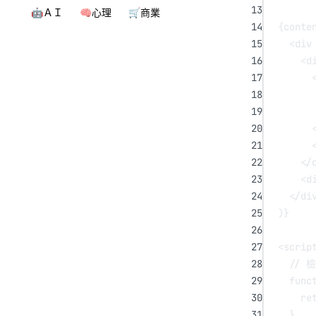
13
🤖ＡＩ
🧠心理
🛒商業
14
{conte
15
<
div
16
<
d
17
18
19
20
21
22
</
23
<
d
24
</
di
25
)}
26
27
<
scrip
28
// 
29
func
30
re
31
}