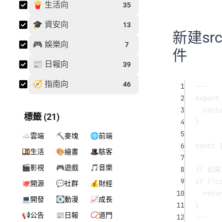
🍟 生活向
35
🎓 資安向
13
新建src/
🎮 娛樂向
7
件
📰 日報向
39
🧭 指南向
46
1
---
2
export
3
cont
標籤 (21)
4
}
5
☁️雲端
⛏️麥塊
🌐前端
6
const
 
🍱生活
🎨繪畫
🎩駭客
7
🎬影視
🎮遊戲
🎵音樂
8
// 如
9
if
 (
!
c
🐙開源
💬社群
💰財經
10
retu
💻開發
💽動漫
📈成長
11
}
📢公告
📰日報
📿道門
12
---