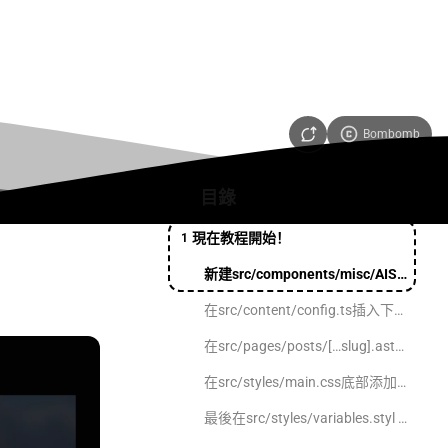
Bombomb
目錄
現在教程開始！
1
新建src/components/misc/AISummary.astro文件
在src/content/config.ts插入下方代碼，13行下左右，注意+號要刪除
在src/pages/posts/[…slug].astro插入下方代碼，注意+號要刪除
在src/styles/main.css底部添加下方代碼
最後在src/styles/variables.styl 大約19行後面添加下方代碼