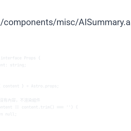
components/misc/AISummary.a
interface
Props
 {
ent
:
string
;
{ 
content
 } 
=
 Astro.props;
果沒有內容，不渲染組件
ontent 
||
 content.
trim
() 
===
''
) {
rn
null
;