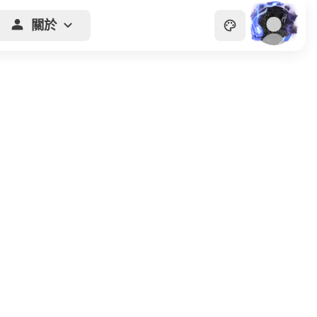
關於
主頁
貴族
商會
天眼
畫廊
關於