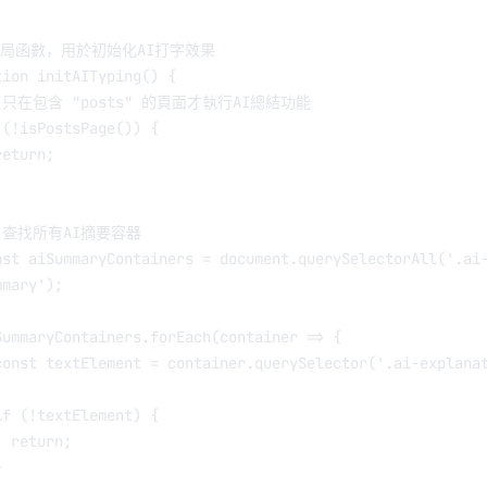
全局函數，用於初始化AI打字效果
tion
initAITyping
() {
 只在包含 "posts" 的頁面才執行AI總結功能
 (
!
isPostsPage
()) {
return
;
/ 查找所有AI摘要容器
nst
aiSummaryContainers
=
 document.
querySelectorAll
(
'.ai
mmary'
);
SummaryContainers.
forEach
(
container
=>
 {
const
textElement
=
 container.
querySelector
(
'.ai-explana
if
 (
!
textElement) {
return
;
}