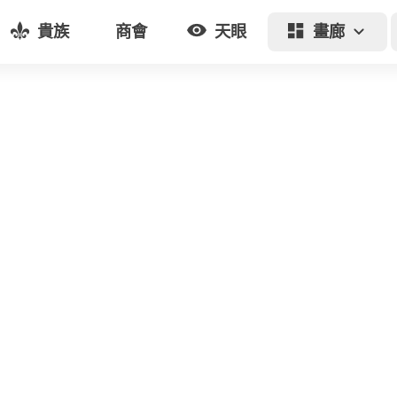
貴族
商會
天眼
畫廊