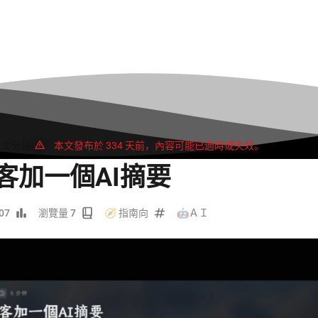
2 分鐘
本文發布於 334 天前，內容可能已過時或失效。
博客加一個AI摘要
07
瀏覽量 7
🧭 指南向
🤖ＡＩ