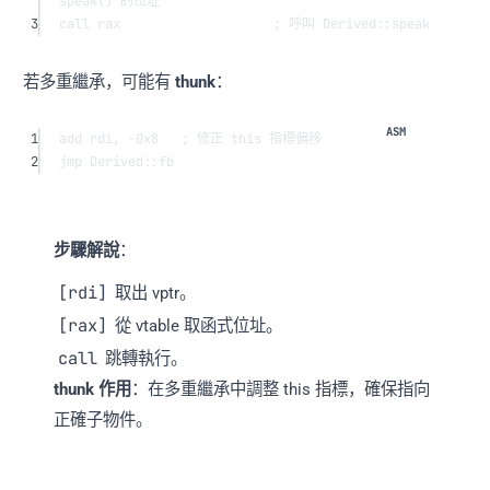
speak() 的位址
3
call
rax
; 呼叫 Derived::speak
若多重繼承，可能有
thunk
：
1
add
rdi
, -
0x8
; 修正 this 指標偏移
2
jmp
Derived:
:fb
步驟解說
：
[rdi]
取出 vptr。
[rax]
從 vtable 取函式位址。
call
跳轉執行。
thunk 作用
：在多重繼承中調整 this 指標，確保指向
正確子物件。