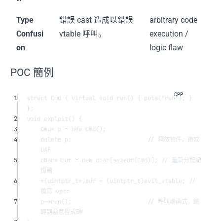
Type
錯誤 cast 造成以錯誤
arbitrary code
Confusi
vtable 呼叫。
execution /
on
logic flaw
POC 簡例
1
struct
Cmd
 { 
virtual
void
run
() { 
puts
(
"run"
); } 
};
2
void
exploit
() {
3
Cmd
*
 p 
=
new
Cmd
();
4
delete
 p;
                      // 釋放物件，造成 
UAF
5
char*
 buf 
=
new
char
[
sizeof
(Cmd)];
 // 重新分配記
憶體
6
*
(
uintptr_t*
)buf 
=
 (
uintptr_t
)evil_vtable;
 // 
覆寫 vptr
7
p->
run
();
                      // 呼叫虛函式，跳
轉到惡意程式碼