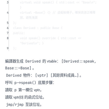
3
virtual
void
speak
() { 
std
::cout 
<<
"Base
\n
"
; 
}
4
virtual
~Base
() {}
 // 虛擬解構子，確保資源正確釋
放，避免洩漏
5
};
6
class
Derived
 : 
public
Base
 {
7
public:
8
void
speak
() 
override
 { 
std
::cout 
<<
"Derived
\n
"
; }
9
};
Derived
[Derived::speak,
編譯器生成
的 vtable：
Base::~Base]
。
Derived
[vptr] [其餘資料成員…]
物件：
。
p->speak()
呼叫
底層步驟：
p
讀取
第一欄位 vptr。
讀取 vptr[0] 的函式位址。
jmp/rjmp
至該位址。