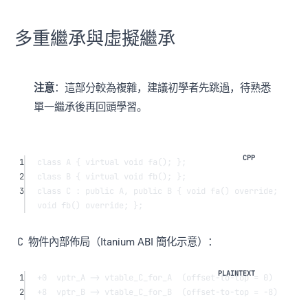
多重繼承與虛擬繼承
注意
：這部分較為複雜，建議初學者先跳過，待熟悉
單一繼承後再回頭學習。
1
class
A
 { 
virtual
void
fa
(); };
2
class
B
 { 
virtual
void
fb
(); };
3
class
C
 : 
public
A
, 
public
B
 { 
void
fa
() 
override
; 
void
fb
() 
override
; };
C
物件內部佈局（Itanium ABI 簡化示意）：
1
+0  vptr_A -> vtable_C_for_A  (offset-to-top = 0)
2
+8  vptr_B -> vtable_C_for_B  (offset-to-top = -8)