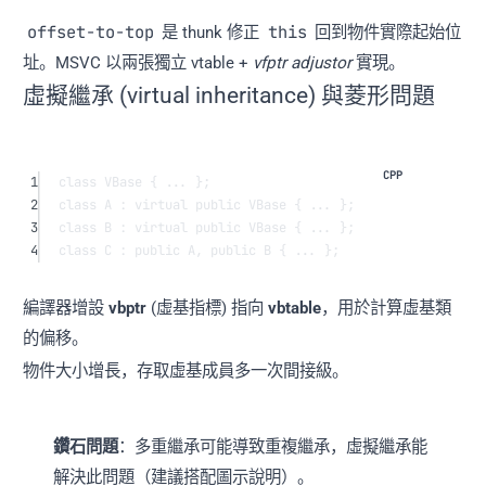
offset-to-top
this
是 thunk 修正
回到物件實際起始位
址。MSVC 以兩張獨立 vtable +
vfptr adjustor
實現。
虛擬繼承 (virtual inheritance) 與菱形問題
1
class
VBase
 { ... };
2
class
A
 : 
virtual
public
VBase
 { ... };
3
class
B
 : 
virtual
public
VBase
 { ... };
4
class
C
 : 
public
A
, 
public
B
 { ... };
編譯器增設
vbptr
(虛基指標) 指向
vbtable
，用於計算虛基類
的偏移。
物件大小增長，存取虛基成員多一次間接級。
鑽石問題
：多重繼承可能導致重複繼承，虛擬繼承能
解決此問題（建議搭配圖示說明）。