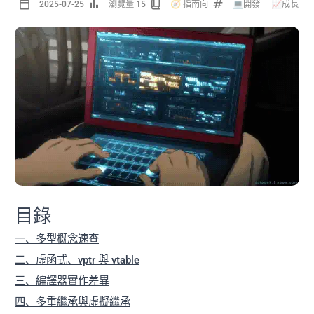
2025-07-25
瀏覽量 15
🧭 指南向
💻開發
/
📈成長
目錄
一、多型概念速查
二、虛函式、vptr 與 vtable
三、編譯器實作差異
四、多重繼承與虛擬繼承