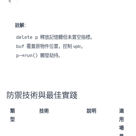
8
}
註解
：
delete p
釋放記憶體但未置空指標。
buf
覆蓋原物件位置，控制 vptr。
p->run()
觸發劫持。
防禦技術與最佳實踐
類
技術
說明
適
型
用
場