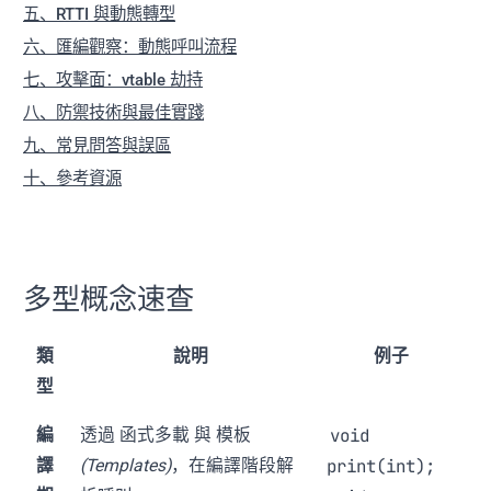
五、RTTI 與動態轉型
六、匯編觀察：動態呼叫流程
七、攻擊面：vtable 劫持
八、防禦技術與最佳實踐
九、常見問答與誤區
十、參考資源
多型概念速查
類
說明
例子
型
void
編
透過
函式多載
與
模板
print(int);
譯
(Templates)
，在編譯階段解