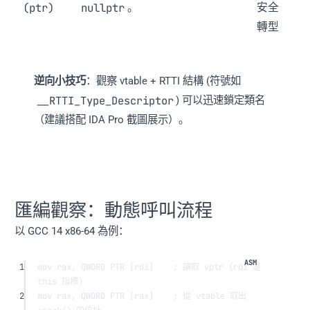
(ptr)
nullptr
。
安全
轉型
逆向小技巧
：觀察 vtable + RTTI 結構 (符號如
__RTTI_Type_Descriptor
) 可以迅速鎖定類名
（建議搭配 IDA Pro 截圖展示）。
匯編觀察：動態呼叫流程
以 GCC 14 x86-64 為例：
1
mov
rax
, 
QWORD
 PTR [
rdi
]    
; 讀取 vptr (rdi 是 
this 指標)
2
mov
rax
, 
QWORD
 PTR [
rax
]    
; 從 vtable 取出 