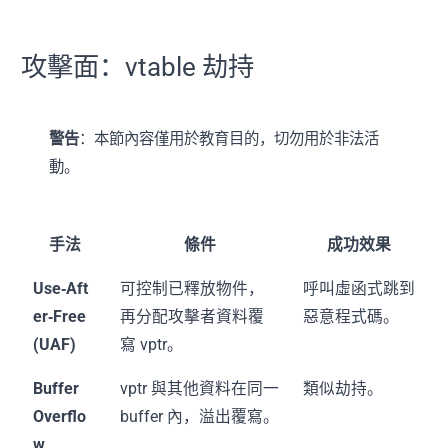
攻擊面：vtable 劫持
警告
：本節內容僅用於教育目的，切勿用於非法活
動。
手法
條件
成功效果
Use‑Aft
可控制已釋放物件，
呼叫虛函式跳到
er‑Free
再分配攻擊者資料覆
惡意程式碼。
(UAF)
寫 vptr。
Buffer
vptr 與其他資料在同一
類似劫持。
Overflo
buffer 內，溢出覆寫。
w