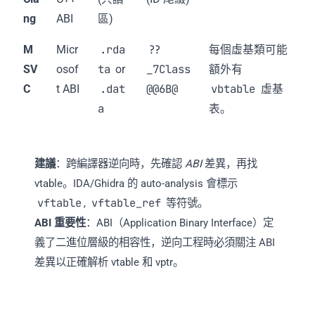
ng
ABI
區)
.rda
??
M
Micr
每個虛基類可能
ta
_7Class
SV
osof
or
額外有
.dat
@@6B@
vbtable
C
t ABI
虛基
a
表。
建議
：跨編譯器逆向時，先確認
ABI
差異，再找
vtable。IDA/Ghidra 的 auto-analysis 會標示
vftable
vftable_ref
,
等符號。
ABI 重要性
：ABI（Application Binary Interface）定
義了二進位層級的相容性，逆向工程時必須關注 ABI
差異以正確解析 vtable 和 vptr。