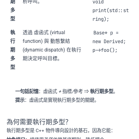
void
期
析呼叫。
print(std::st
多
ring);
型
Base* p =
執
透過
虛函式
(virtual
new Derived;
行
function) 與
動態繫結
p->foo();
期
(dynamic dispatch) 在執行
多
期決定呼叫目標。
型
一句話記憶
：
虛函式
+
指標
/
參考
⇒
執行期多型
。
提示
：虛函式是實現執行期多型的關鍵。
為何需要執行期多型？
執行期多型是 C++ 物件導向設計的基石，因為它能：