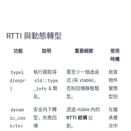
RTTI 與動態轉型
功能
說明
重要細節
使用
時機
typei
執行期取得
需至少一個虛函
檢查
d(expr
std::type
式 (有 vtable)，
物件
)
_info
& 類
否則回傳靜態類
實際
名。
型。
型別
dynam
安全向下轉
透過 vtable 內的
在繼
ic_cas
型，失敗回
RTTI 結構
比
承層
t<T*>
傳
對。
次中