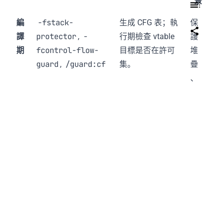
景
-fstack-
編
生成 CFG 表；執
保
protector
-
譯
,
行期檢查 vtable
護
fcontrol-flow-
期
目標是否在許可
堆
guard
/guard:cf
,
集。
疊
、
控
制
流
執
ASLR, DEP, CET
分散位址、阻止
系
行
(Shadow Stack)
可寫可執行、保
統
期
護返回位址。
級
防
護
final
override
語
,
,
防止未預期覆
代