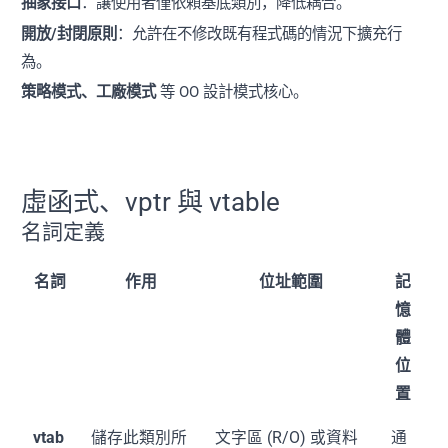
抽象接口
：讓使用者僅依賴基底類別，降低耦合。
開放/封閉原則
：允許在不修改既有程式碼的情況下擴充行
為。
策略模式、工廠模式
等 OO 設計模式核心。
虛函式、vptr 與 vtable
名詞定義
名詞
作用
位址範圍
記
憶
體
位
置
vtab
儲存此類別所
文字區 (R/O) 或資料
通