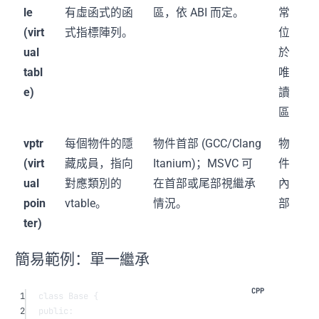
le
有虛函式的函
區，依 ABI 而定。
常
(virt
式指標陣列。
位
ual
於
tabl
唯
e)
讀
區
vptr
每個物件的隱
物件首部 (GCC/Clang
物
(virt
藏成員，指向
Itanium)；MSVC 可
件
ual
對應類別的
在首部或尾部視繼承
內
poin
vtable。
情況。
部
ter)
簡易範例：單一繼承
1
class
Base
 {
2
public: