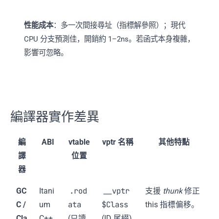
性能成本
：多一次間接尋址（指標解參照）；現代
CPU 分支預測佳，開銷約 1–2ns。若函式本身複雜，
影響可忽略。
編譯器實作差異
編
ABI
vtable
vptr 名稱
其他特點
譯
位置
器
.rod
__vptr
GC
Itani
支援
thunk
修正
ata
$Class
C /
um
this 指標偏移。
Cla
C++
(只讀
(ID 尾綴)