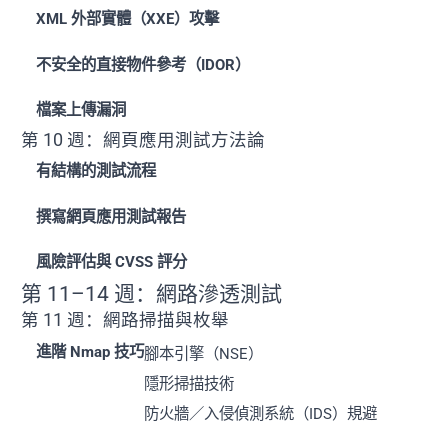
XML 外部實體（XXE）攻擊
不安全的直接物件參考（IDOR）
檔案上傳漏洞
第 10 週：網頁應用測試方法論
有結構的測試流程
撰寫網頁應用測試報告
風險評估與 CVSS 評分
第 11–14 週：網路滲透測試
第 11 週：網路掃描與枚舉
進階 Nmap 技巧
腳本引擎（NSE）
隱形掃描技術
防火牆／入侵偵測系統（IDS）規避