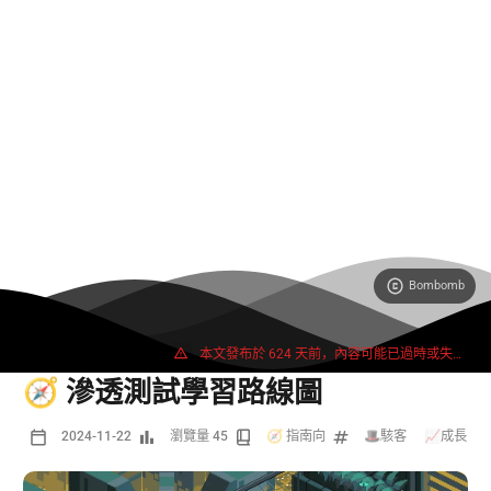
Bombomb
3025 字
6 分鐘
本文發布於 624 天前，內容可能已過時或失效。
🧭 滲透測試學習路線圖
2024-11-22
瀏覽量 45
🧭 指南向
🎩駭客
/
📈成長