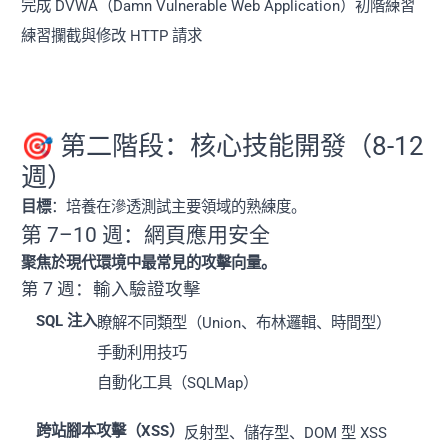
完成 DVWA（Damn Vulnerable Web Application）初階練習
練習攔截與修改 HTTP 請求
🎯 第二階段：核心技能開發（8-12
週）
目標
：培養在滲透測試主要領域的熟練度。
第 7–10 週：網頁應用安全
聚焦於現代環境中最常見的攻擊向量。
第 7 週：輸入驗證攻擊
SQL 注入
瞭解不同類型（Union、布林邏輯、時間型）
手動利用技巧
自動化工具（SQLMap）
跨站腳本攻擊（XSS）
反射型、儲存型、DOM 型 XSS