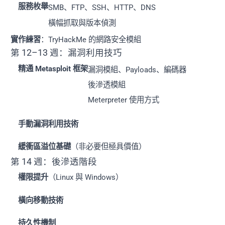
服務枚舉
SMB、FTP、SSH、HTTP、DNS
橫幅抓取與版本偵測
實作練習
：TryHackMe 的網路安全模組
第 12–13 週：漏洞利用技巧
精通 Metasploit 框架
漏洞模組、Payloads、編碼器
後滲透模組
Meterpreter 使用方式
手動漏洞利用技術
緩衝區溢位基礎
（非必要但極具價值）
第 14 週：後滲透階段
權限提升
（Linux 與 Windows）
橫向移動技術
持久性機制