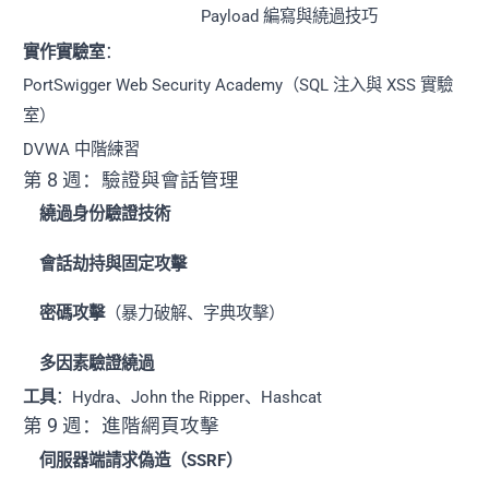
Payload 編寫與繞過技巧
實作實驗室
：
PortSwigger Web Security Academy（SQL 注入與 XSS 實驗
室）
DVWA 中階練習
第 8 週：驗證與會話管理
繞過身份驗證技術
會話劫持與固定攻擊
密碼攻擊
（暴力破解、字典攻擊）
多因素驗證繞過
工具
：Hydra、John the Ripper、Hashcat
第 9 週：進階網頁攻擊
伺服器端請求偽造（SSRF）