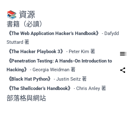
📚 資源
書籍（必讀）
《The Web Application Hacker’s Handbook》
- Dafydd
Stuttard 著
《The Hacker Playbook 3》
- Peter Kim 著
《Penetration Testing: A Hands-On Introduction to
Hacking》
- Georgia Weidman 著
《Black Hat Python》
- Justin Seitz 著
《The Shellcoder’s Handbook》
- Chris Anley 著
部落格與網站
OWASP
- 網頁應用安全資源
Null Byte
- 駭客教學文章
Pentester Academy
- 進階課程
IppSec YouTube 頻道
- HackTheBox 解題教學