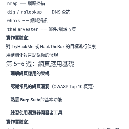
nmap
—— 網路掃描
dig
nslookup
/
—— DNS 查詢
whois
—— 網域資訊
theHarvester
—— 郵件/網域收集
實作實驗室
：
對 TryHackMe 或 HackTheBox 的目標進行偵察
用結構化報告記錄你的發現
第 5–6 週：網頁應用基礎
理解網頁應用的架構
認識常見的網頁漏洞
（OWASP Top 10 概覽）
熟悉 Burp Suite
的基本功能
練習使用瀏覽器開發者工具
實作實驗室
：