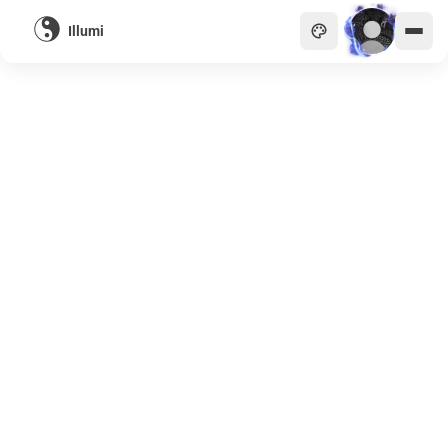
Illumi
主頁
貴族
商會
天眼
畫廊
關於