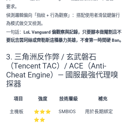
要求。
偵測邏輯偏向「指紋 + 行為觀察」：搭配使用者滑鼠鍵盤行
為模式做交叉檢測。
一句話：
LoL Vanguard 偏觀察與記錄，只要腳本做閹割且不
要玩吉茵珂絲或齊勒斯這種暴力英雄，不會第一時間硬 Ban。
3. 三角洲反作弊 / 玄武磐石
（Tencent TAC）/ ACE（Anti-
Cheat Engine）— 國服最強代理嗅
探器
項目
強度
技術層級
補充
主機板
⭐⭐⭐
SMBIOS
用於長期綁定
⭐⭐