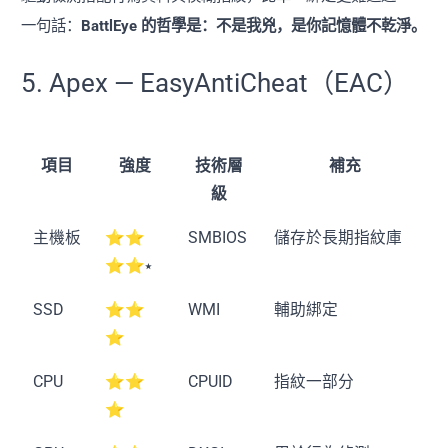
一句話：
BattlEye 的哲學是：不是我兇，是你記憶體不乾淨。
5. Apex — EasyAntiCheat（EAC）
項目
強度
技術層
補充
級
主機板
⭐⭐
SMBIOS
儲存於長期指紋庫
⭐⭐⭑
SSD
⭐⭐
WMI
輔助綁定
⭐
CPU
⭐⭐
CPUID
指紋一部分
⭐