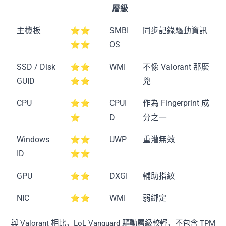
層級
主機板
⭐⭐
SMBI
同步記錄驅動資訊
⭐⭐
OS
SSD / Disk
⭐⭐
WMI
不像 Valorant 那麼
GUID
⭐⭐
兇
CPU
⭐⭐
CPUI
作為 Fingerprint 成
⭐
D
分之一
Windows
⭐⭐
UWP
重灌無效
ID
⭐⭐
GPU
⭐⭐
DXGI
輔助指紋
NIC
⭐⭐
WMI
弱綁定
與 Valorant 相比，LoL Vanguard 驅動層級較輕，不包含 TPM