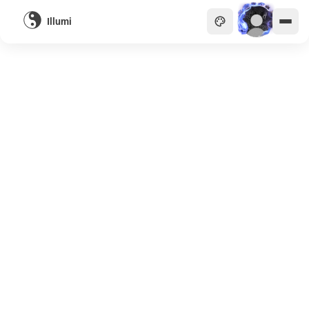
Illumi
主頁
貴族
商會
天眼
畫廊
關於