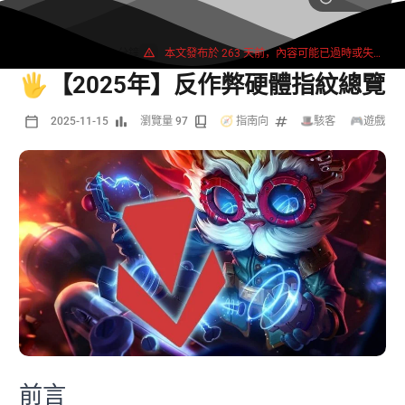
1193 字
2 分鐘
本文發布於 263 天前，內容可能已過時或失效。
🖐【2025年】反作弊硬體指紋總覽
2025-11-15
瀏覽量 97
🧭 指南向
🎩駭客
/
🎮遊戲
前言