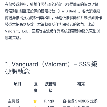
在競技遊戲中，針對作弊行為的防範已經從簡單的帳號封禁，
發展到封鎖整個設備的硬體指紋（HWID Ban）。各大遊戲廠
商紛紛推出強力的反作弊模組，通過低階驅動和系統檢測將作
弊成本提高到極致。本篇將從反作弊開發者的視角，比較
Valorant、LoL、國服等主流反作弊系統對硬體特徵的蒐集與
綁定策略。
1. Vanguard（Valorant）– SSS 級
硬體執念
項目
強
技術層
補充
度
級
主機板
⭐
Ring0
直接讀 SMBIOS 走系