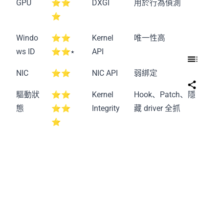
GPU
⭐⭐
DXGI
用於行為偵測
⭐
Windo
⭐⭐
Kernel
唯一性高
ws ID
⭐⭐⭑
API
NIC
⭐⭐
NIC API
弱綁定
驅動狀
⭐⭐
Kernel
Hook、Patch、隱
態
⭐⭐
Integrity
藏 driver 全抓
⭐
驅動簽章強制，未簽名或修改過驅動直接封鎖
虛擬化環境極敏感，常誤判 TPM/Secure Boot 模擬器
一句話：
EAC 的邏輯：我不抓你全部，但我抓你最痛的。
總結