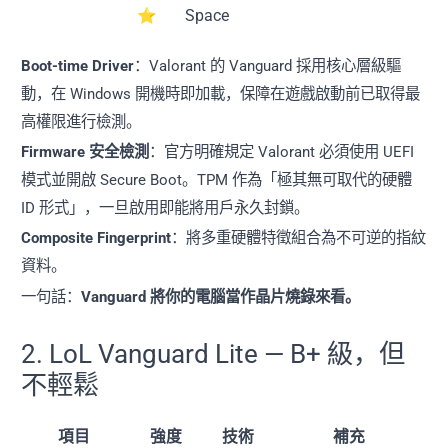
⭐
Space
Boot-time Driver
：Valorant 的 Vanguard 採用核心層級驅
動，在 Windows 開機時即加載，保障在遊戲啟動前已取得最
高權限進行檢測。
Firmware 安全檢測
：官方明確規定 Valorant 必須使用 UEFI
模式並開啟 Secure Boot。TPM 作為「極其無可取代的硬體
ID 形式」，一旦啟用即能將用戶永久封鎖。
Composite Fingerprint
：將多重硬體特徵組合為不可逆的指紋
資料。
一句話：
Vanguard 將你的電腦當作晶片燒錄來看。
2. LoL Vanguard Lite — B+ 級，但
不輕鬆
項目
強度
技術
補充