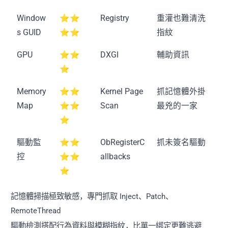
Window
⭐⭐
Registry
重灌也難清洗
s GUID
⭐⭐
指紋
GPU
⭐⭐
DXGI
輔助資訊
⭐
Memory
⭐⭐
Kernel Page
抓記憶體外掛
Map
⭐⭐
Scan
最兇的一家
⭐
驅動監
⭐⭐
ObRegisterC
抓未簽名驅動
控
⭐⭐
allbacks
⭐
記憶體掃描極致敏感，專門抓取 Inject、Patch、
RemoteThread
驅動檢測搭配行為資料與模糊指紋，比單一綁定更難逃避