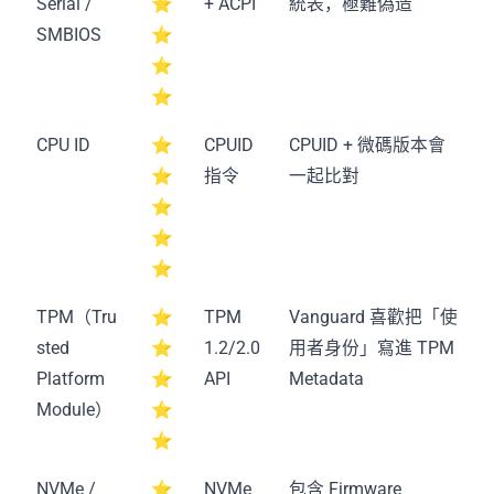
Serial /
⭐
+ ACPI
統表，極難偽造
SMBIOS
⭐
⭐
⭐
CPU ID
⭐
CPUID
CPUID + 微碼版本會
⭐
指令
一起比對
⭐
⭐
⭐
TPM（Tru
⭐
TPM
Vanguard 喜歡把「使
sted
⭐
1.2/2.0
用者身份」寫進 TPM
Platform
⭐
API
Metadata
Module）
⭐
⭐
NVMe /
⭐
NVMe
包含 Firmware