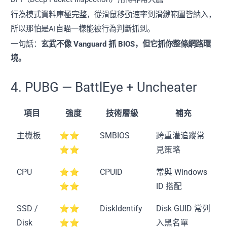
行為模式資料庫極完整，從滑鼠移動速率到滑鍵範圍皆納入，
所以那怕是AI自瞄一樣能被行為判斷抓到。
一句話：
玄武不像 Vanguard 抓 BIOS，但它抓你整條網路環
境。
4. PUBG — BattlEye + Uncheater
項目
強度
技術層級
補充
主機板
⭐⭐
SMBIOS
跨重灌追蹤常
⭐⭐
見策略
CPU
⭐⭐
CPUID
常與 Windows
⭐⭐
ID 搭配
SSD /
⭐⭐
DiskIdentify
Disk GUID 常列
Disk
⭐⭐
入黑名單