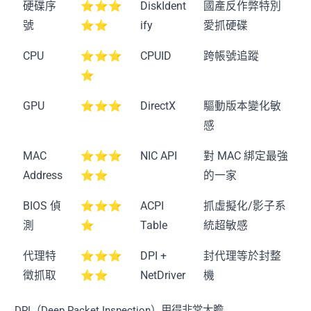
硬碟序
⭐⭐⭐
DiskIdent
國產反作弊特別
號
⭐⭐
ify
愛抓硬碟
CPU
⭐⭐⭐
CPUID
跨帳號追蹤
⭐
GPU
⭐⭐⭐
DirectX
驅動版本變化敏
感
MAC
⭐⭐⭐
NIC API
對 MAC 綁定最強
Address
⭐⭐
的一家
BIOS 偵
⭐⭐⭐
ACPI
抓虛擬化/影子系
測
⭐
Table
統超敏感
代理特
⭐⭐⭐
DPI +
封代理等於封整
徵抓取
⭐⭐
NetDriver
機
DPI（Deep Packet Inspection）用得非常大膽