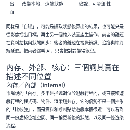
出
改變本地／遠端狀態
驗證、可觀測性
面
同樣是「自瞄」，可能是讀取狀態後算出的結果，也可能只是
從影像找出目標，再由另一個輸入裝置產生操作。前者的難題
在資料結構與狀態同步；後者的難題在視覺辨識、追蹤與端到
端延遲。把兩者都叫 AI，只會把討論變得很空。
內存、外部、核心：三個詞其實在
描述不同位置
內存／內部（internal）
市場說的「內存」多半是指邏輯位於遊戲行程內，或直接和遊
戲行程的程式碼、物件、渲染鏈共存。它的優勢不是一個抽象
的「比較強」，而是資料和呼叫點離遊戲本體很近：可以看到
同一份虛擬位址空間、同一輪更新後的狀態，以及同一條渲染
流程。