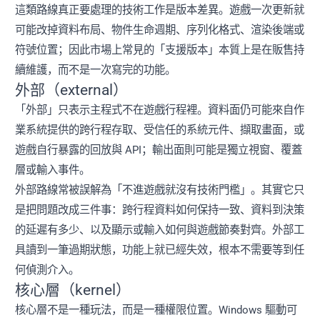
這類路線真正要處理的技術工作是版本差異。遊戲一次更新就
可能改掉資料布局、物件生命週期、序列化格式、渲染後端或
符號位置；因此市場上常見的「支援版本」本質上是在販售持
續維護，而不是一次寫完的功能。
外部（external）
「外部」只表示主程式不在遊戲行程裡。資料面仍可能來自作
業系統提供的跨行程存取、受信任的系統元件、擷取畫面，或
遊戲自行暴露的回放與 API；輸出面則可能是獨立視窗、覆蓋
層或輸入事件。
外部路線常被誤解為「不進遊戲就沒有技術門檻」。其實它只
是把問題改成三件事：跨行程資料如何保持一致、資料到決策
的延遲有多少、以及顯示或輸入如何與遊戲節奏對齊。外部工
具讀到一筆過期狀態，功能上就已經失效，根本不需要等到任
何偵測介入。
核心層（kernel）
核心層不是一種玩法，而是一種權限位置。Windows 驅動可