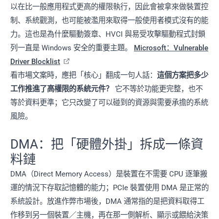
以在比一般應用程式更高的權限執行，因此會被拿來做裝置控
制、系統觀測，也可能被濫用來取得一般使用者模式沒有的能
力。這也是為什麼驅動簽章、HVCI 與易受攻擊驅動程式封鎖
列一直是 Windows 安全的重要主題。
Microsoft：Vulnerable
Driver Blocklist
看市場文案時，應把「核心」翻成一句人話：
這個方案把多少
工作推進了高權限的系統元件？
它不等於功能更完整，也不
等於資料更準；它只改變了可以碰到的資源與需要承擔的系統
風險。
DMA：把「硬體外掛」拆成一條資
料鏈
DMA（Direct Memory Access）是裝置在不需要 CPU 逐筆搬
運的情況下存取記憶體的能力；PCIe 裝置使用 DMA 是正常的
系統設計。放進作弊市場後，DMA 通常指的是把資料取得工
作移到另一個裝置／主機，再在那一側解析、顯示或餵給決策