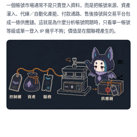
一個帳號市場通常不是只賣登入資料，而是把帳號來源、資產
灌入、代練／自動化產能、付款通路、售後換號與交易平台包
成一條供應鏈。這就是為什麼分析帳號問題時，只看單一帳號
等級或單一登入 IP 幾乎不夠；價值是在關聯裡產生的。
伊蝠把控制權、資產和服務壓成可交易的包裹，形成帳號供應鏈
可復現的研究切入點：先復現資料