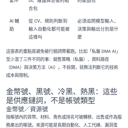
套件
UI、維護與售後的組
的產品包
合包
AI 輔
從 CV、規則判斷到
必須追問模型輸入、
助
輸入自動化都可能被
決策與輸出分別是什
這樣叫
麼
這張表的重點是避免被行銷詞帶著跑。比如「私盤 DMA AI」
至少混了三件不同的事：銷售策略（私盤）、資料路徑
（DMA）與決策方法（AI）。不拆開，就無法判斷它的技術
成本與限制。
金幣號、黑號、冷黑、熱黑：這些
是供應鏈詞，不是帳號類型
金幣號／資源號
指帳號內的貨幣、材料、角色或排名可被轉移、出售或作為服
務產出的帳號。來源可能是長期自動化、人工代練、漏洞濫