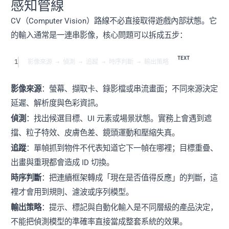
感知管線
CV（Computer Vision）路線不必直接取得遊戲內部狀態。它
的輸入通常是一連串影像，核心問題可以拆成五步：
1
影像來源 → 偵測 → 追蹤 → 時序判斷 → 輸出策略
影像來源
：螢幕、擷取卡、錄影檔或串流畫面；不同來源決定
延遲、解析度與色彩資訊。
偵測
：找出候選目標、UI 元素或場景狀態。實務上會遇到遮
擋、粒子特效、皮膚色差、鏡頭運動和壓縮失真。
追蹤
：單幀抓到物件不代表知道它下一幀在哪裡；目標重疊、
出畫與重現都會造成 ID 切換。
時序判斷
：把連續框架轉成「現在是否值得反應」的判斷，這
裡才會用到規則、濾波或序列模型。
輸出策略
：提示、標記與自動化輸入是不同層級的產品決定，
不能把偵測模型的準確率直接當成整套系統的效果。