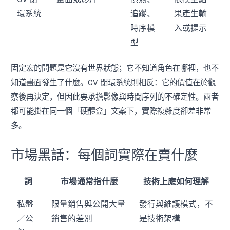
環系統
追蹤、
果產生輸
時序模
入或提示
型
固定宏的問題是它沒有世界狀態；它不知道角色在哪裡，也不
知道畫面發生了什麼。CV 閉環系統則相反：它的價值在於觀
察後再決定，但因此要承擔影像與時間序列的不確定性。兩者
都可能掛在同一個「硬體盒」文案下，實際複雜度卻差非常
多。
市場黑話：每個詞實際在賣什麼
詞
市場通常指什麼
技術上應如何理解
私盤
限量銷售與公開大量
發行與維護模式，不
／公
銷售的差別
是技術架構