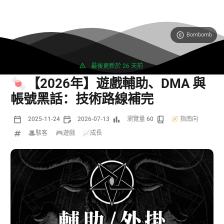
Bombomb
4029 字
7 分鐘
最後更新於 26 天前
🍬【2026年】遊戲輔助、DMA 與
帳號黑話：技術路線補完
2025-11-24
2026-07-13
瀏覽量 60
🧭 指南向
🎩駭客
/
🎮遊戲
/
📈成長