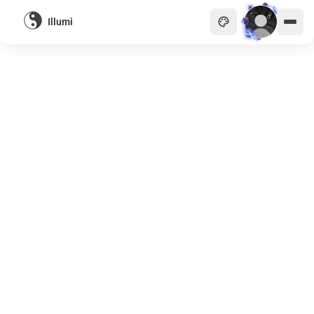
Illumi
主頁
貴族
商會
天眼
畫廊
關於