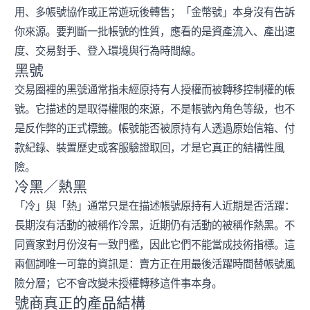
用、多帳號協作或正常遊玩後轉售；「金幣號」本身沒有告訴
你來源。要判斷一批帳號的性質，應看的是資產流入、產出速
度、交易對手、登入環境與行為時間線。
黑號
交易圈裡的黑號通常指未經原持有人授權而被轉移控制權的帳
號。它描述的是取得權限的來源，不是帳號內角色等級，也不
是反作弊的正式標籤。帳號能否被原持有人透過原始信箱、付
款紀錄、裝置歷史或客服驗證取回，才是它真正的結構性風
險。
冷黑／熱黑
「冷」與「熱」通常只是在描述帳號原持有人近期是否活躍：
長期沒有活動的被稱作冷黑，近期仍有活動的被稱作熱黑。不
同賣家對月份沒有一致門檻，因此它們不能當成技術指標。這
兩個詞唯一可靠的資訊是：賣方正在用最後活躍時間替帳號風
險分層；它不會改變未授權轉移這件事本身。
號商真正的產品結構