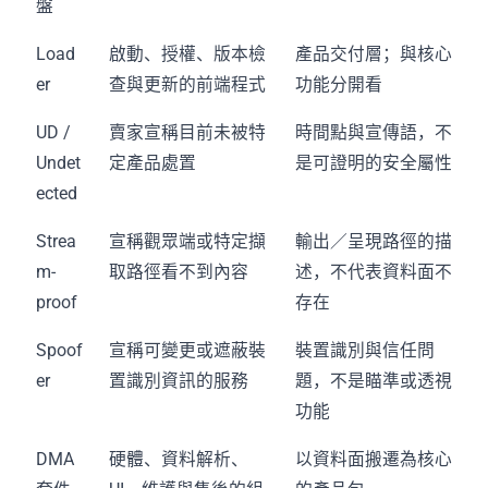
盤
Load
啟動、授權、版本檢
產品交付層；與核心
er
查與更新的前端程式
功能分開看
UD /
賣家宣稱目前未被特
時間點與宣傳語，不
Undet
定產品處置
是可證明的安全屬性
ected
Strea
宣稱觀眾端或特定擷
輸出／呈現路徑的描
m-
取路徑看不到內容
述，不代表資料面不
proof
存在
Spoof
宣稱可變更或遮蔽裝
裝置識別與信任問
er
置識別資訊的服務
題，不是瞄準或透視
功能
DMA
硬體、資料解析、
以資料面搬遷為核心