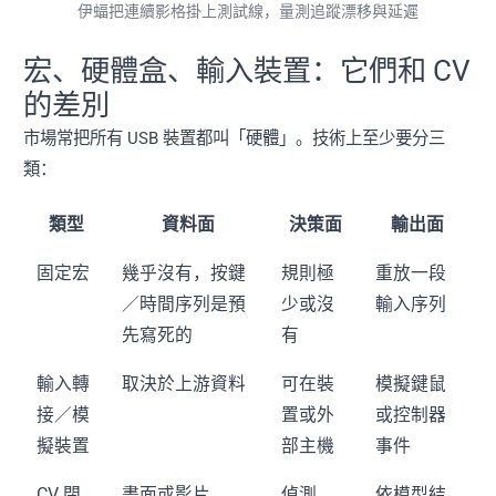
伊蝠把連續影格掛上測試線，量測追蹤漂移與延遲
宏、硬體盒、輸入裝置：它們和 CV
的差別
市場常把所有 USB 裝置都叫「硬體」。技術上至少要分三
類：
類型
資料面
決策面
輸出面
固定宏
幾乎沒有，按鍵
規則極
重放一段
／時間序列是預
少或沒
輸入序列
先寫死的
有
輸入轉
取決於上游資料
可在裝
模擬鍵鼠
接／模
置或外
或控制器
擬裝置
部主機
事件
CV 閉
畫面或影片
偵測、
依模型結