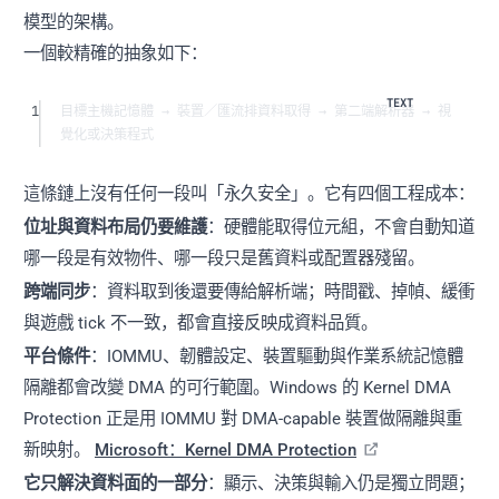
模型的架構。
一個較精確的抽象如下：
1
目標主機記憶體 → 裝置／匯流排資料取得 → 第二端解析器 → 視
覺化或決策程式
這條鏈上沒有任何一段叫「永久安全」。它有四個工程成本：
位址與資料布局仍要維護
：硬體能取得位元組，不會自動知道
哪一段是有效物件、哪一段只是舊資料或配置器殘留。
跨端同步
：資料取到後還要傳給解析端；時間戳、掉幀、緩衝
與遊戲 tick 不一致，都會直接反映成資料品質。
平台條件
：IOMMU、韌體設定、裝置驅動與作業系統記憶體
隔離都會改變 DMA 的可行範圍。Windows 的 Kernel DMA
Protection 正是用 IOMMU 對 DMA-capable 裝置做隔離與重
新映射。
Microsoft：Kernel DMA Protection
它只解決資料面的一部分
：顯示、決策與輸入仍是獨立問題；