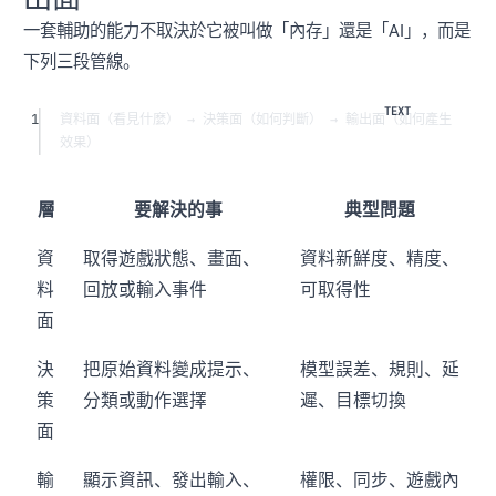
一套輔助的能力不取決於它被叫做「內存」還是「AI」，而是
下列三段管線。
1
資料面（看見什麼） → 決策面（如何判斷） → 輸出面（如何產生
效果）
層
要解決的事
典型問題
資
取得遊戲狀態、畫面、
資料新鮮度、精度、
料
回放或輸入事件
可取得性
面
決
把原始資料變成提示、
模型誤差、規則、延
策
分類或動作選擇
遲、目標切換
面
輸
顯示資訊、發出輸入、
權限、同步、遊戲內