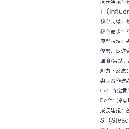
成長建議：
I（Infl
核心動機：
核心需求：
典型表現：
優勢：促進
風險/盲點
壓力下反應
與其合作建
Do：肯定
Don’t：
成長建議：
S（Stea