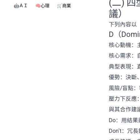
(二)
🤖ＡＩ
🧠心理
🛒商業
議）
下列內容以
D（Dom
核心動機：
核心需求：
典型表現：
優勢：決斷
風險/盲點
壓力下反應
與其合作建
Do：用結
Don’t：