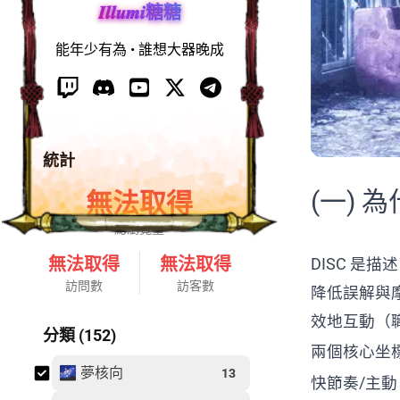
𝑰𝒍𝒍𝒖𝒎𝒊糖糖
能年少有為 • 誰想大器晚成
統計
(一) 
無法取得
總瀏覽量
無法取得
無法取得
DISC 
訪問數
訪客數
降低誤解與
效地互動（職
分類 (152)
兩個核心坐
🌌 夢核向
13
快節奏/主動 