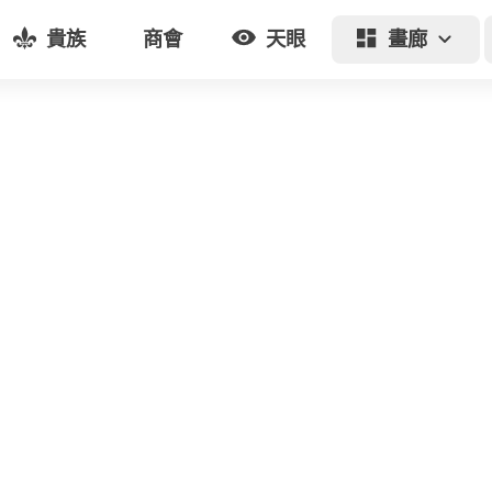
貴族
商會
天眼
畫廊