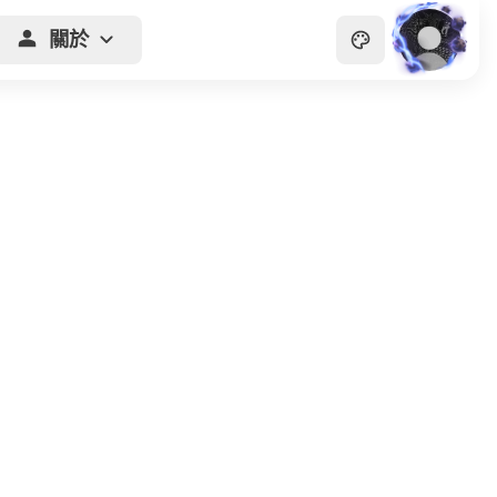
關於
主頁
貴族
商會
天眼
畫廊
關於