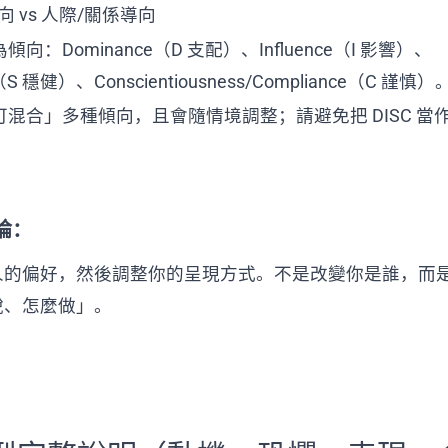
 vs 人際/關係導向
向：Dominance（D 支配）、Influence（I 影響）、
s（S 穩健）、Conscientiousness/Compliance（C 謹慎）
混合」多種傾向，且會隨情境調整；請避免把 DISC 當
論：
人的偏好，然後調整你的呈現方式。不是改變你是誰，而
說、怎麼做」。