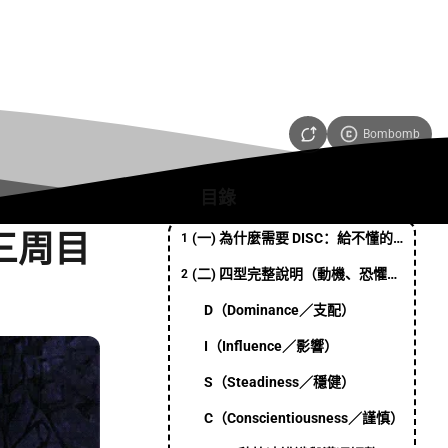
Bombomb
目錄
三周目
(一) 為什麼需要 DISC：給不懂的人看的快速導讀
1
(二) 四型完整說明（動機、恐懼、表現、合作建議）
2
D（Dominance／支配）
I（Influence／影響）
S（Steadiness／穩健）
C（Conscientiousness／謹慎）