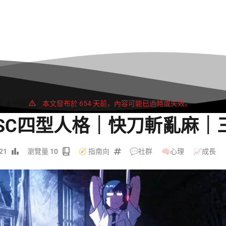
6 分鐘
本文發布於 654 天前，內容可能已過時或失效。
DISC四型人格｜快刀斬亂麻｜
21
瀏覽量 10
🧭 指南向
💬社群
/
🧠心理
/
📈成長