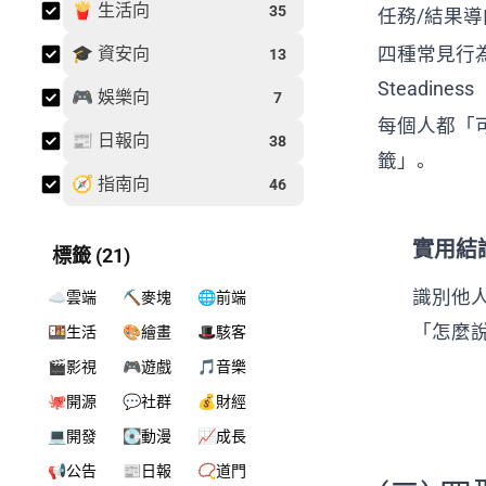
🍟 生活向
35
任務/結果導向
四種常見行為傾
🎓 資安向
13
Steadines
🎮 娛樂向
7
每個人都「可
📰 日報向
38
籤」。
🧭 指南向
46
實用結
標籤 (21)
識別他
☁️雲端
⛏️麥塊
🌐前端
「怎麼
🍱生活
🎨繪畫
🎩駭客
🎬影視
🎮遊戲
🎵音樂
🐙開源
💬社群
💰財經
💻開發
💽動漫
📈成長
📢公告
📰日報
📿道門