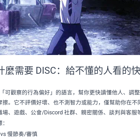
為什麼需要 DISC：給不懂的人看的
是描述「可觀察的行為偏好」的語言，幫你更快讀懂他人、調
摩擦。它不評價好壞、也不測智力或能力，僅幫助你在不
場、遊戲、公會/Discord 社群、親密關係、談判與客服
標：
vs 慢節奏/審慎