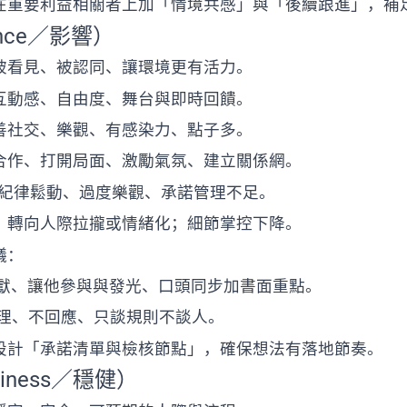
在重要利益相關者上加「情境共感」與「後續跟進」，補
uence／影響）
被看見、被認同、讓環境更有活力。
互動感、自由度、舞台與即時回饋。
善社交、樂觀、有感染力、點子多。
合作、打開局面、激勵氣氛、建立關係網。
：紀律鬆動、過度樂觀、承諾管理不足。
：轉向人際拉攏或情緒化；細節掌控下降。
議：
貢獻、讓他參與與發光、口頭同步加書面重點。
冷處理、不回應、只談規則不談人。
設計「承諾清單與檢核節點」，確保想法有落地節奏。
diness／穩健）