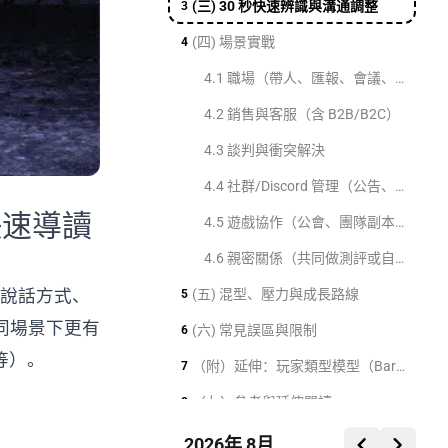
(三) 30 秒快速辨識與溝通調整
3
(四) 場景實戰
4
4.1 職場（帶人、匯報、會議、跨部門）
4.2 銷售與客服（含 B2B/B2C）
4.3 談判與衝突解決
4.4 社群/Discord 管理（公告、互動、規範、糾紛）
快速導讀
4.5 遊戲協作（公會、團隊副本、競技）
4.6 親密關係（共同做測評或自評）
整說話方式、
(五) 混型、壓力與成長路線
5
同場景下更有
(六) 常見誤區與限制
6
等）。
（附）延伸：玩家類型模型（Bartle）與 DISC 的關聯建議（非等價）
7
（七）參考與延伸閱讀
8
2026年 8月