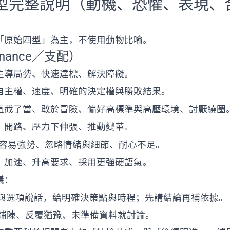
 四型完整說明（動機、恐懼、表現、
「原始四型」為主，不使用動物比喻。
inance／支配）
主導局勢、快速達標、解決障礙。
自主權、速度、明確的決定權與勝敗結果。
直截了當、敢於冒險、偏好高標準與高壓環境、討厭繞圈
、開路、壓力下伸張、推動變革。
：容易強勢、忽略情緒與細節、耐心不足。
：加速、升高要求、採用更強硬語氣。
議：
果與選項說話，給明確決策點與時程；先講結論再補依據。
冗長鋪陳、反覆猶豫、未準備資料就討論。