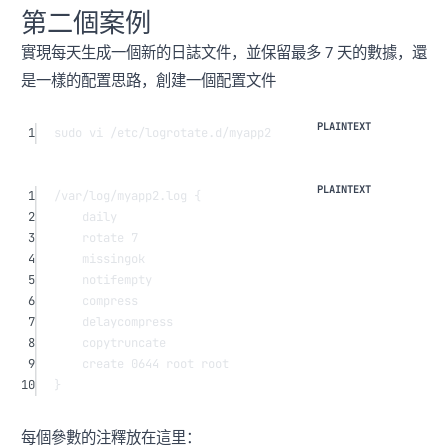
第二個案例
實現每天生成一個新的日誌文件，並保留最多 7 天的數據，還
是一樣的配置思路，創建一個配置文件
1
sudo vi /etc/logrotate.d/myapp2
1
/var/log/myapp2.log {
2
daily
3
rotate 7
4
missingok
5
notifempty
6
compress
7
delaycompress
8
copytruncate
9
create 0644 root root
10
}
每個參數的注釋放在這里：