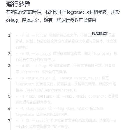
運行參數
在調試配置的時候，我們使用了logrotate -d這個參數，用於
debug，除此之外，還有一些運行參數可以使用
1
- -f 或 --force：強制輪轉日誌文件，不論日誌輪轉條件是否
達到。例如，即使日誌文件沒有達到設定大小或時間條件，也會進
行輪轉。
2
- -v 或 --verbose：啟用詳細輸出模式，顯示 logrotate 執
行過程中處理的詳細信息。
3
- -d 或 --debug：啟用調試模式，不會實際輪轉日誌，只會顯
示 logrotate 將要執行的操作。
4
- -s <state_file> 或 --state <state_file>：指定 
logrotate 的狀態文件，記錄最後一次輪轉的時間。默認文件路
徑為 /var/lib/logrotate/status。
5
- -m <mail_command> 或 --mail <mail_command>：指定發
送錯誤報告的郵件命令。
6
- -l <log_file> 或 --log <log_file>：指定記錄 
logrotate 日誌信息的日誌文件。
7
- -t 或 --test：用於測試配置文件的語法和邏輯，通常和 -d 
一起使用以檢查配置文件的正確性。