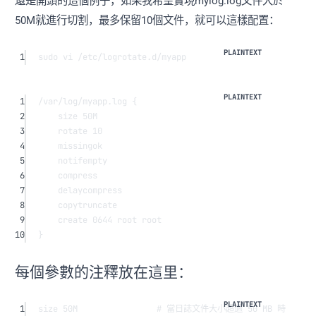
還是開頭的這個例子，如果我希望實現mylog.log文件大於
50M就進行切割，最多保留10個文件，就可以這樣配置：
1
sudo vi /etc/logrotate.d/myapp
1
/var/log/myapp.log {
2
size 50M
3
rotate 10
4
missingok
5
notifempty
6
compress
7
delaycompress
8
copytruncate
9
create 0644 root root
10
}
每個參數的注釋放在這里：
1
size 50M                # 當日誌文件大小超過 50 MB 時