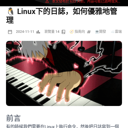
1594 字
3 分鐘
本文發布於 633 天前，內容可能已過時或失效。
🐧 Linux下的日誌，如何優雅地管
理
2024-11-11
瀏覽量 14
🧭 指南向
💻開發
/
☁️雲端
前言
有的時候我們需要在Linux上執行命令，然後把日誌寫到一個