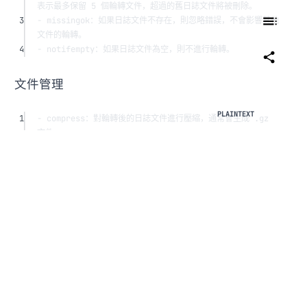
表示最多保留 5 個輪轉文件，超過的舊日誌文件將被刪除。
3
- missingok：如果日誌文件不存在，則忽略錯誤，不會影響其他
文件的輪轉。
4
- notifempty：如果日誌文件為空，則不進行輪轉。
文件管理
1
- compress：對輪轉後的日誌文件進行壓縮，通常會生成 .gz 
文件。
2
- nocompress：不對輪轉後的日誌文件進行壓縮。
3
- delaycompress：延遲壓縮，保留最近分割的文件未壓縮，直
到下次輪轉才壓縮。
4
- copytruncate：覆制當前日誌文件內容到新文件，並截斷原日
誌文件。適合不支持重命名的程序。
5
- create <mode> <owner> <group>：輪轉日誌後創建新日誌
文件，並設置權限。例如，create 0644 root root。
文件命名和日期
1
- dateext：為日誌文件添加日期後綴（如 .log-YYYYMMDD）。