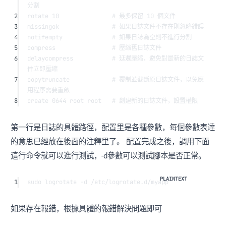
分割
2
rotate 10               # 最多保留 10 個文件
3
missingok               # 如果日誌文件不存在則忽略錯誤
4
notifempty              # 如果日誌為空則不進行分割
5
compress                # 壓縮舊日誌文件
6
delaycompress           # 延遲壓縮，避免對最新的日誌文
件立即壓縮
7
copytruncate            # 覆制並截斷原日誌文件，以免應
用程序需要重啟
8
create 0644 root root   # 創建新的日誌文件，設置權限
第一行是日誌的具體路徑，配置里是各種參數，每個參數表達
的意思已經放在後面的注釋里了。 配置完成之後，調用下面
這行命令就可以進行測試，-d參數可以測試腳本是否正常。
1
sudo logrotate -d /etc/logrotate.d/myapp
如果存在報錯，根據具體的報錯解決問題即可