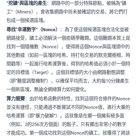
“挖礦”與區塊的產生
：網路中的一部分特殊節點，被稱為“礦
工”（Miners），會收集網路中尚未被確認的交易，將它們打
包成一個候選區塊。
尋找“幸運數字”（Nonce）
：為了使這個候選區塊合法化並被
網路接受，礦工必須解決一個密碼學難題。這個難題本質上是
找到一個隨機數（Nonce），使得將這個Nonce與區塊頭中的
其他數據（如前一區塊的哈希、待打包交易的默克爾樹根、時
間戳等）一起進行哈希運算後，得到的哈希值必須小於一個特
定的目標值（Target）。這個目標值的大小由網路動態調整
（即“難度調整機制”），以確保平均而言，大約每10分鐘產生
一個新區塊，無論全網總算力如何變化。
算力競賽
：由於哈希函數的特性，找到這個符合條件的Nonce
並沒有捷徑，只能通過不斷嘗試不同的Nonce值，進行大量的
哈希運算（即“暴力破解”）。這就像是在擲一個擁有極多面
（例如，2的256次方個面）的骰子，只有擲出非常小的數字
才能成功。第一個成功找到這個Nonce的礦工，就獲得了將該