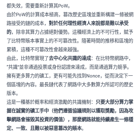
都失效，需要重新計算其PoW。
由於PoW的計算成本極高，篡改歷史區塊並重新構建一條被網
路接受的鏈的成本，
對於任何理性經濟人來說都是難以承受
的
，除非其算力占據絕對優勢。這種經濟上的不可行性，賦予
了比特幣賬本事實上的不可篡改性。隨著時間的推移和區塊的
累積，這種不可篡改性會越來越強。
由此，比特幣實現了
去中心化共識的達成
：在比特幣網路中，
“共識”並非通過投票或身份認證來達成，而是通過算力競爭。
擁有更多算力的礦工，更有可能先找到Nonce，從而決定下一
個區塊的內容。最長鏈代表了網路中大多數算力所認可的歷史
版本。
這是一種基於概率和經濟激勵的共識機制：
只要大部分算力掌
握在誠實的礦工手中（他們遵循協議規則以獲取獎勵，因為攻
擊網路會摧毀其投資的價值），那麼網路就能持續產生一條穩
定、一致、且難以被惡意篡改的賬本
。