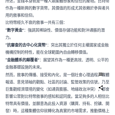
所述，金錢本身就是一種人類集體想象和信任的產物。比特幣
作為一種新興的數字貨幣，其價值的形成尤其依賴於參與者共
用的敘事和信仰。
比特幣經久不衰的敘事一共有三個：
“數字黃金”
：強調其稀缺性、價值存儲功能和對沖通脹的潛
力。
“抗審查的去中心化貨幣”
：突出其獨立於任何主權國家或金融
機構控制的特性，能在全球範圍內自由轉移價值。
“金融體系的顛覆者”
：展望其作為一種更高效、透明、公平的
金融基礎設施的未來。
然而，敘事的傳播、接受和內化，是一個社會心理過程。媒體
報道、意見領袖的觀點、社區的討論、監管政策的信號，乃至
巨集觀經濟環境的變化（如通貨膨脹、地緣政治沖突），都會
影響公眾對比特幣敘事的感知和認同度。當足夠多的人相信比
特幣具有價值，並願意為此投入資源（購買、持有、挖礦、開
發）時，這種集體信仰就轉化為真實的市場需求，推動價格上