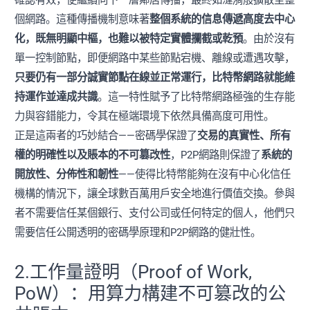
個網路。這種傳播機制意味著
整個系統的信息傳遞高度去中心
化，既無明顯中樞，也難以被特定實體攔截或乾預
。由於沒有
單一控制節點，即便網路中某些節點宕機、離線或遭遇攻擊，
只要仍有一部分誠實節點在線並正常運行，比特幣網路就能維
持運作並達成共識
。這一特性賦予了比特幣網路極強的生存能
力與容錯能力，令其在極端環境下依然具備高度可用性。
正是這兩者的巧妙結合——密碼學保證了
交易的真實性、所有
權的明確性以及賬本的不可篡改性
，P2P網路則保證了
系統的
開放性、分佈性和韌性
——使得比特幣能夠在沒有中心化信任
機構的情況下，讓全球數百萬用戶安全地進行價值交換。參與
者不需要信任某個銀行、支付公司或任何特定的個人，他們只
需要信任公開透明的密碼學原理和P2P網路的健壯性。
2.工作量證明（Proof of Work,
PoW）：用算力構建不可篡改的公