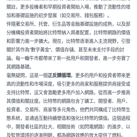
關註，更多投機者和早期投資者開始入場，推動了流動性的增
加和基礎設施的初步發展（如交易所、錢包服務）。
伴隨著交易所、托管、衍生品等金融基礎設施的成熟，以及部
分機構投資者開始將比特幣納入資產配置，比特幣網路的價值
和影響力進一步擴大。現在，比特幣逐漸進入主流視野，引發
關於其作為“數字黃金”、價值存儲、甚至未來支付手段的討
論。每一輪牛市都帶來了新一批用戶和開發者，進一步夯實了
其網路基礎。
毫無疑問，這是一個
正反饋循環
。更多的用戶和投資者帶來更
高的流動性和市場深度，吸引更多的商家和服務提供商接受或
支持比特幣，這又會激勵更多用戶加入網路，從而進一步推高
其價值和關註度。比特幣的網路包含了礦工、開發者、用戶、
投資者、交易所、商家等多元角色，他們共同構成了比特幣生
態系統，並通過互動持續塑造和強化比特幣的價值。這個過程
中，開發者社區的壯大、相關技術（如閃電網路）的進步、以
及監管環境的逐漸明朗，都為網路效應的放大提供了燃料。