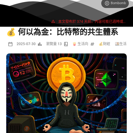
Bombomb
12545 字
23 分鐘
本文發布於 374 天前，內容可能已過時或失效。
💰 何以為金：比特幣的共生體系
2025-07-30
瀏覽量 13
🍟 生活向
💰財經
/
🍱生活