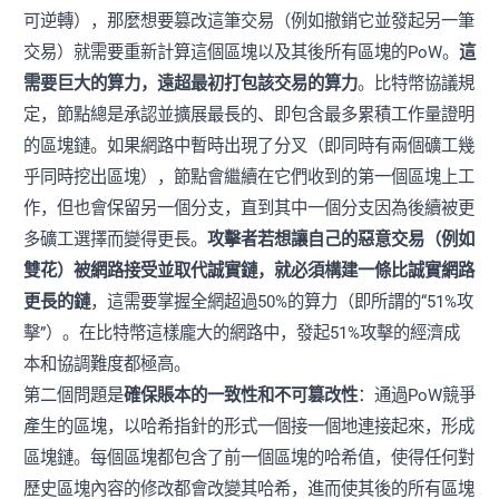
可逆轉），那麼想要篡改這筆交易（例如撤銷它並發起另一筆
交易）就需要重新計算這個區塊以及其後所有區塊的PoW。
這
需要巨大的算力，遠超最初打包該交易的算力
。比特幣協議規
定，節點總是承認並擴展最長的、即包含最多累積工作量證明
的區塊鏈。如果網路中暫時出現了分叉（即同時有兩個礦工幾
乎同時挖出區塊），節點會繼續在它們收到的第一個區塊上工
作，但也會保留另一個分支，直到其中一個分支因為後續被更
多礦工選擇而變得更長。
攻擊者若想讓自己的惡意交易（例如
雙花）被網路接受並取代誠實鏈，就必須構建一條比誠實網路
更長的鏈
，這需要掌握全網超過50%的算力（即所謂的“51%攻
擊”）。在比特幣這樣龐大的網路中，發起51%攻擊的經濟成
本和協調難度都極高。
第二個問題是
確保賬本的一致性和不可篡改性
：通過PoW競爭
產生的區塊，以哈希指針的形式一個接一個地連接起來，形成
區塊鏈。每個區塊都包含了前一個區塊的哈希值，使得任何對
歷史區塊內容的修改都會改變其哈希，進而使其後的所有區塊