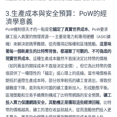
3.生產成本與安全預算：PoW的經
濟學意義
PoW機制很天才的一點是
它錨定了真實世界成本
。PoW要求
礦工投入真實的物理資源——主要是電力和專用硬體（ASIC礦
機）來解決密碼學難題，從而獲得記賬權和區塊獎勵。
這意味
著每一個新產生的比特幣背後，都凝聚了可觀的、不可偽造的
現實世界成本
。這種生產成本雖然不直接決定比特幣的價格
（如同黃金的開採成本不直接決定金價），但它為比特幣的價
值提供了一種隱性的「錨定」或心理上的底線。當市場價格長
期低於邊際生產成本時，部分效率較低的礦工會退出，導致挖
礦難度下降，直到有利可圖的礦工重新加入，形成動態平衡。
區塊獎勵和交易手續費則構成了比特幣網路的安全預算。
礦工
投入算力保護網路安全，其動機正是獲取這些經濟回報
。比特
幣的價格越高，礦工的潛在收益就越大，從而激勵他們投入更