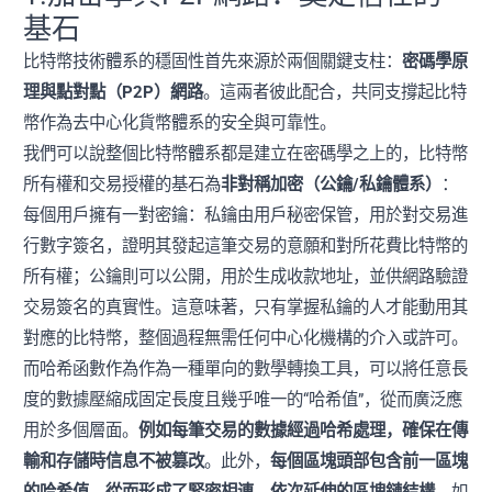
基石
比特幣技術體系的穩固性首先來源於兩個關鍵支柱：
密碼學原
理與點對點（P2P）網路
。這兩者彼此配合，共同支撐起比特
幣作為去中心化貨幣體系的安全與可靠性。
我們可以說整個比特幣體系都是建立在密碼學之上的，比特幣
所有權和交易授權的基石為
非對稱加密（公鑰/私鑰體系）
：
每個用戶擁有一對密鑰：私鑰由用戶秘密保管，用於對交易進
行數字簽名，證明其發起這筆交易的意願和對所花費比特幣的
所有權；公鑰則可以公開，用於生成收款地址，並供網路驗證
交易簽名的真實性。這意味著，只有掌握私鑰的人才能動用其
對應的比特幣，整個過程無需任何中心化機構的介入或許可。
而哈希函數作為作為一種單向的數學轉換工具，可以將任意長
度的數據壓縮成固定長度且幾乎唯一的“哈希值”，從而廣泛應
用於多個層面。
例如每筆交易的數據經過哈希處理，確保在傳
輸和存儲時信息不被篡改
。此外，
每個區塊頭部包含前一區塊
的哈希值，從而形成了緊密相連、依次延伸的區塊鏈結構
。如