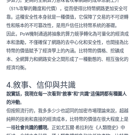
多算力。更高的全網算力意味著攻擊網路的成本急劇上升
（51%攻擊的難度和代價），從而使得比特幣網路更加安全可
靠。這種安全性本身就是一種價值，它保障了交易的不可逆轉
性和賬本的不可篡改性，是用戶信任比特幣系統的基礎。
因此，PoW機制通過將抽象的算力競爭轉化為可量化的經濟成
本和激勵，不僅確保了網路的去中心化和安全性，也間接為比
特幣的價值賦予了經濟學上的內涵。比特幣的價格、挖礦成
本、全網算力和網路安全之間形成了一種動態的、相互強化的
經濟均衡。
4.敘事、信仰與共識
說實話，我現在每一次看到”敘事“和“共識”這倆詞都有種圖人
的沖動
。
但按照流行的，我多多少少也認同的加密市場理論來說，超越
純粹的技術和直接的經濟成本，比特幣的價值在很大程度上是
一種
社會共識的體現
。正如尤瓦爾·希拉利在《人類簡史》中