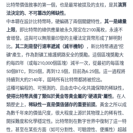
比特幣價值敘事的第一個，也是最常被提及的支柱，是其
演算
法決定的、不可篡改的稀缺性
。
中本聰在設計比特幣時，硬編碼了兩個關鍵特性，
其一是總量
上限
，即比特幣的總供應量被永久限定在2100萬枚，永遠不
會增發。這與可以無限量印發的主權法定貨幣形成了鮮明對
比。
其二則是發行速率遞減（減半機制）
，新比特幣通過“挖
礦”產生，作為對礦工維護網路安全的獎勵。這個區塊獎勵大
約每四年（或每210,000個區塊）減半一次，從最初的每區塊
50個BTC，到25個，再到12.5個，目前為6.25個。這一過程將
持續到大約2140年，屆時所有比特幣都將被挖出。
這種可編程的、可預測的、且由去中心化共識保障的稀缺性，
使得比特幣具備了類似於黃金等貴金屬的“硬通貨”屬性
。在人
類歷史上，
稀缺性一直是價值儲存的重要前提
。黃金之所以成
為數千年來的價值尺度，很大程度上源於其物理上的稀有性、
開採難度和化學穩定性。比特幣則在數字世界中復制了這一特
性，甚至在某些方面（如可分割性、可驗證性、便攜性）超越