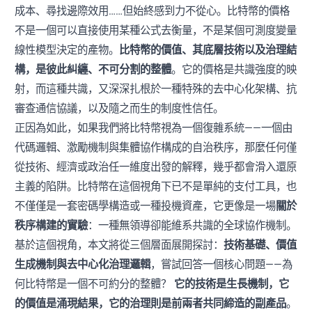
成本、尋找邊際效用……但始終感到力不從心。比特幣的價格
不是一個可以直接使用某種公式去衡量，不是某個可測度變量
線性模型決定的產物。
比特幣的價值、其底層技術以及治理結
構，是彼此糾纏、不可分割的整體
。它的價格是共識強度的映
射，而這種共識，又深深扎根於一種特殊的去中心化架構、抗
審查通信協議，以及隨之而生的制度性信任。
正因為如此，如果我們將比特幣視為一個復雜系統——一個由
代碼邏輯、激勵機制與集體協作構成的自治秩序，那麼任何僅
從技術、經濟或政治任一維度出發的解釋，幾乎都會滑入還原
主義的陷阱。比特幣在這個視角下已不是單純的支付工具，也
不僅僅是一套密碼學構造或一種投機資產，它更像是一場
關於
秩序構建的實驗
：一種無領導卻能維系共識的全球協作機制。
基於這個視角，本文將從三個層面展開探討：
技術基礎、價值
生成機制與去中心化治理邏輯
，嘗試回答一個核心問題——為
何比特幣是一個不可約分的整體？
它的技術是生長機制，它
的價值是涌現結果，它的治理則是前兩者共同締造的副產品
。