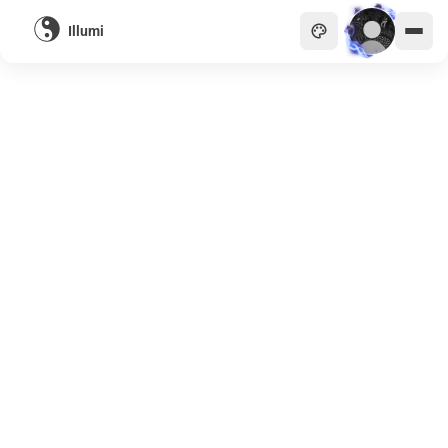
Illumi
主頁
貴族
商會
天眼
畫廊
關於