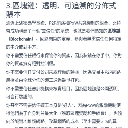
3.區塊鏈：透明、可追溯的分佈式
賬本
通過上述密碼學基礎、P2P網路和PoW共識機制的組合，比特
幣成功構建了一個“去信任”的系統，也就是我們熟知的
區塊鏈
（Blockchain）
。回顧開篇的定義，參與者無需信任任何特定
的中介或對手方：
你不需要信任銀行來保管你的資產，因為私鑰在你手中，你對
你的資產擁有絕對控制權。
你不需要信任支付公司來處理你的轉賬，因為交易由P2P網路
廣播並由全球分佈的礦工通過競爭打包。
你不需要信任審計機構來核實賬目，因為區塊鏈是公開透明、
可自行驗證的。
你甚至不需要信任礦工本身是“好人”，因為PoW的激勵機制使
得他們為了自身利益最大化（獲取區塊獎勵和手續費），也傾
向於誠實地維護網路。攻擊網路的成本（至少需要51%的算