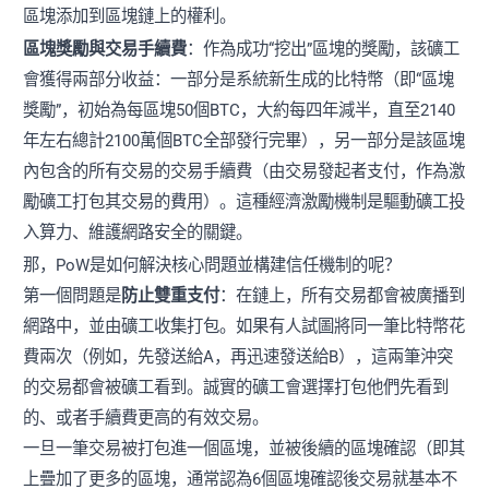
區塊添加到區塊鏈上的權利。
區塊獎勵與交易手續費
：作為成功“挖出”區塊的獎勵，該礦工
會獲得兩部分收益：一部分是系統新生成的比特幣（即“區塊
獎勵”，初始為每區塊50個BTC，大約每四年減半，直至2140
年左右總計2100萬個BTC全部發行完畢），另一部分是該區塊
內包含的所有交易的交易手續費（由交易發起者支付，作為激
勵礦工打包其交易的費用）。這種經濟激勵機制是驅動礦工投
入算力、維護網路安全的關鍵。
那，PoW是如何解決核心問題並構建信任機制的呢？
第一個問題是
防止雙重支付
：在鏈上，所有交易都會被廣播到
網路中，並由礦工收集打包。如果有人試圖將同一筆比特幣花
費兩次（例如，先發送給A，再迅速發送給B），這兩筆沖突
的交易都會被礦工看到。誠實的礦工會選擇打包他們先看到
的、或者手續費更高的有效交易。
一旦一筆交易被打包進一個區塊，並被後續的區塊確認（即其
上疊加了更多的區塊，通常認為6個區塊確認後交易就基本不