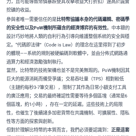
力，且可能導致幣價暴跌使其攻擊收益大打折扣）遠高於誠實
挖礦的收益。
參與者唯一需要信任的是
比特幣協議本身的代碼邏輯、密碼學
的安全性以及PoW機制所蘊含的經濟博弈的有效性
。中本聰的
設計巧妙地將人類的自利行為引導向維護整個系統的安全與穩
定。“代碼即法律”（Code is Law）的理念在這里得到了初步
的體現——系統的規則被硬編碼到軟體中，並由分佈式網路通
過算力和經濟激勵強制執行。
當然，比特幣的技術架構也並不是完美無瑕的。PoW機制因其
巨大的能源消耗而備受爭議；交易吞吐量（TPS）相對較低
（主鏈約每秒3-7筆交易），限制了其作為日常小額支付工具
的廣泛應用；交易的最終確認性需要等待多個區塊（通常是6
個區塊，約1小時），存在一定的延遲。這些技術上的局限
性，也催生了後續諸多加密貨幣在共識機制、可擴展性、隱私
性等方面的探索與創新。
但對於理解比特幣的本質而言，我們必須要認識到：
正是這套