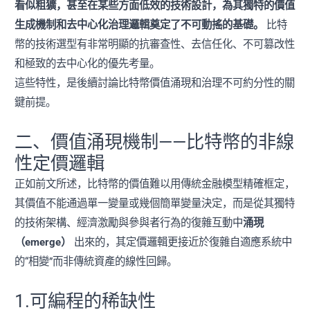
看似粗獷，甚至在某些方面低效的技術設計，為其獨特的價值
生成機制和去中心化治理邏輯奠定了不可動搖的基礎。
比特
幣的技術選型有非常明顯的抗審查性、去信任化、不可篡改性
和極致的去中心化的優先考量。
這些特性，是後續討論比特幣價值涌現和治理不可約分性的關
鍵前提。
二、價值涌現機制——比特幣的非線
性定價邏輯
正如前文所述，比特幣的價值難以用傳統金融模型精確框定，
其價值不能通過單一變量或幾個簡單變量決定，而是從其獨特
的技術架構、經濟激勵與參與者行為的復雜互動中
涌現
（emerge）
出來的，其定價邏輯更接近於復雜自適應系統中
的“相變”而非傳統資產的線性回歸。
1.可編程的稀缺性