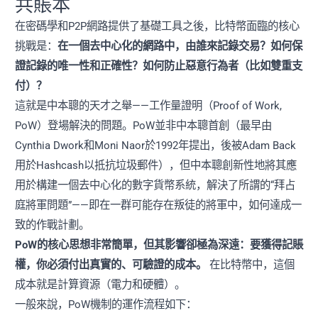
共賬本
在密碼學和P2P網路提供了基礎工具之後，比特幣面臨的核心
挑戰是：
在一個去中心化的網路中，由誰來記錄交易？如何保
證記錄的唯一性和正確性？如何防止惡意行為者（比如雙重支
付）？
這就是中本聰的天才之舉——工作量證明（Proof of Work,
PoW）登場解決的問題。PoW並非中本聰首創（最早由
Cynthia Dwork和Moni Naor於1992年提出，後被Adam Back
用於Hashcash以抵抗垃圾郵件），但中本聰創新性地將其應
用於構建一個去中心化的數字貨幣系統，解決了所謂的“拜占
庭將軍問題”——即在一群可能存在叛徒的將軍中，如何達成一
致的作戰計劃。
PoW的核心思想非常簡單，但其影響卻極為深遠：要獲得記賬
權，你必須付出真實的、可驗證的成本。
在比特幣中，這個
成本就是計算資源（電力和硬體）。
一般來說，PoW機制的運作流程如下：