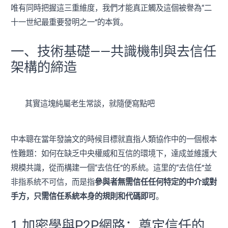
唯有同時把握這三重維度，我們才能真正觸及這個被譽為“二
十一世紀最重要發明之一”的本質。
一、技術基礎——共識機制與去信任
架構的締造
其實這塊純屬老生常談，就隨便寫點吧
中本聰在當年發論文的時候目標就直指人類協作中的一個根本
性難題：如何在缺乏中央權威和互信的環境下，達成並維護大
規模共識，從而構建一個“去信任”的系統。這里的“去信任”並
非指系統不可信，而是指
參與者無需信任任何特定的中介或對
手方，只需信任系統本身的規則和代碼即可
。
1.加密學與P2P網路：奠定信任的