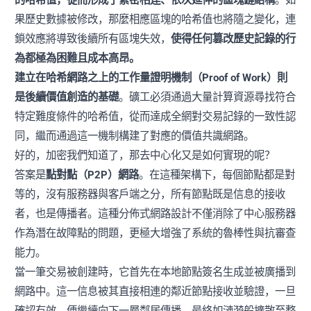
果歷史數據被修改，那麼相應區塊的哈希值也將隨之變化，連
鎖效應將導致後續所有區塊失效，
使得任何篡改歷史記錄的行
為都極為困難且成本高昂。
建立在哈希網路之上的工作量證明機制（Proof of Work）則
是後續價值創造的基礎
。礦工必須通過大量計算資源尋找符合
特定難度條件的哈希值，從而達成全網對交易記錄的一致性認
同，繼而通過這一機制構建了對應的價值共識網路。
好的，加密我們知道了，那去中心化又是如何實現的呢？
答案是
點對點（P2P）網路
。在這種架構下，每個節點都是對
等的，沒有服務器與客戶端之分，所有節點既是信息的接收
者，也是傳播者。這種分佈式網路設計不僅消除了中心服務器
作為潛在故障點的問題，更極大增強了系統的魯棒性與抗審查
能力。
當一筆交易被創建時，它首先在本地節點簽名生成並被廣播到
網路中。這一信息被其直接相連的鄰近節點接收並驗證，一旦
確認有效，便繼續向下一層鄰居傳播，最終如漣漪般擴散至整