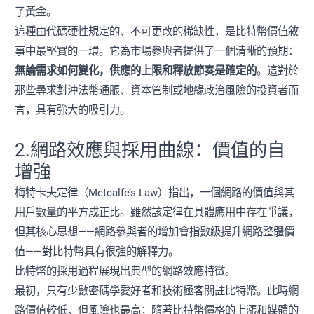
了黃金。
這種由代碼硬性規定的、不可更改的稀缺性，是比特幣價值敘
事中最堅實的一環。它為市場參與者提供了一個清晰的預期：
無論需求如何變化，供應的上限和釋放節奏是確定的
。這對於
那些尋求對沖法幣通脹、資本管制或地緣政治風險的投資者而
言，具有強大的吸引力。
2.網路效應與採用曲線：價值的自
增強
梅特卡夫定律（Metcalfe’s Law）指出，一個網路的價值與其
用戶數量的平方成正比。雖然該定律在具體應用中存在爭議，
但其核心思想——網路參與者的增加會指數級提升網路整體價
值——對比特幣具有很強的解釋力。
比特幣的採用過程展現出典型的網路效應特徵。
最初，只有少數密碼學愛好者和技術極客關註比特幣。此時網
路價值較低，但風險也最高；隨著比特幣價格的上漲和媒體的