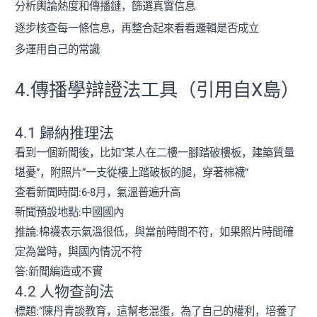
分析輿論熱度和傳播鏈，篩選真實信息
逐步核查每一條信息，再整合起來看看邏輯是否成立
多運用自己的常識
4.傳播學辯證法工具（引用自X島）
4.1 歸納推理法
看到一個新聞後，比如“某人在二樓一腳踏破樓板，建築質量
堪憂”，附照片“一支從樓上踏破板的腿，穿著棉襪”
查看新聞時間:6-8月，氣溫普遍升高
新聞預設地點:中國國內
推論:棉襪表示氣溫很低，與當前時間不符，如果照片時間確
定為當時，與國內情況不符
答:新聞編造或不實
4.2 人物查詢法
標題:“陳丹青談教育，這幫老混蛋，為了自己的權利，培養了