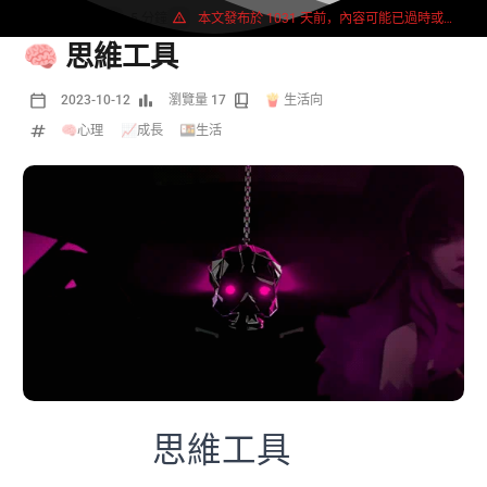
2718 字
5 分鐘
本文發布於 1031 天前，內容可能已過時或失效。
🧠 思維工具
2023-10-12
瀏覽量 17
🍟 生活向
🧠心理
/
📈成長
/
🍱生活
思維工具