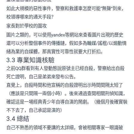
如此大規模的惡性事件，警察和救護車怎麼可能“無聲”到來，
校領導哪來的通天手段？
家長對於學校的圍攻
圖片之類的，可以使用yandex等網站來查看圖片出現的歷史
還可以分析整個事件的傳播鏈，假如多為輪媒/謠棍/以煽動情
緒為業的自媒體，那真實性可靠性就要大打折扣。
3.3 專業知識核驗
之前QQ群看到有人發動態說原號主已經自殺，警察給出自殺
死亡證明，自己是弟弟來發布公告。
直覺上，自殺時間和他宣稱的自殺證明出示時間間隔太短了
（應該是只間隔一兩個小時）。後來通過查閱相關刑偵知識，
確認這是一場經典青少年自導自演的鬧劇。（幾個月後確實裝
不下去了，自己承認是演的）
3.4 總結
自己不熟悉的領域不要講的太詳細，會被相關專家一眼識破