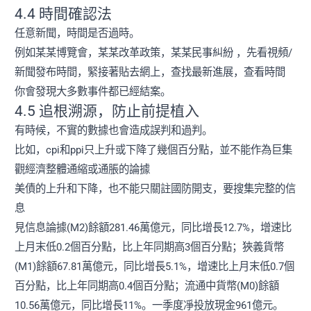
4.4 時間確認法
任意新聞，時間是否過時。
例如某某博覽會，某某改革政策，某某民事糾紛 ，先看視頻/
新聞發布時間，緊接著貼去網上，查找最新進展，查看時間
你會發現大多數事件都已經結案。
4.5 追根溯源，防止前提植入
有時候，不實的數據也會造成誤判和過判。
比如，cpi和ppi只上升或下降了幾個百分點，並不能作為巨集
觀經濟整體通縮或通脹的論據
美債的上升和下降，也不能只關註國防開支，要搜集完整的信
息
見信息論據(M2)餘額281.46萬億元，同比增長12.7%，增速比
上月末低0.2個百分點，比上年同期高3個百分點；狹義貨幣
(M1)餘額67.81萬億元，同比增長5.1%，增速比上月末低0.7個
百分點，比上年同期高0.4個百分點；流通中貨幣(M0)餘額
10.56萬億元，同比增長11%。一季度凈投放現金961億元。