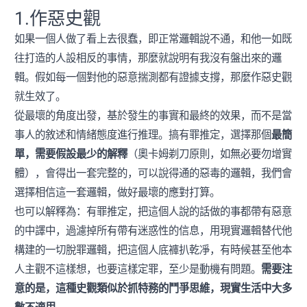
1.作惡史觀
如果一個人做了看上去很蠢，即正常邏輯說不通，和他一如既
往打造的人設相反的事情，那麼就說明有我沒有盤出來的邏
輯。假如每一個對他的惡意揣測都有證據支撐，那麼作惡史觀
就生效了。
從最壞的角度出發，基於發生的事實和最終的效果，而不是當
事人的敘述和情緒態度進行推理。搞有罪推定，選擇那個
最簡
單，需要假設最少的解釋
（奧卡姆剃刀原則，如無必要勿增實
體），會得出一套完整的，可以說得通的惡毒的邏輯，我們會
選擇相信這一套邏輯，做好最壞的應對打算。
也可以解釋為：有罪推定，把這個人說的話做的事都帶有惡意
的中譯中，過濾掉所有帶有迷惑性的信息，用現實邏輯替代他
構建的一切脫罪邏輯，把這個人底褲扒乾凈，有時候甚至他本
人主觀不這樣想，也要這樣定罪，至少是動機有問題。
需要注
意的是，這種史觀類似於抓特務的鬥爭思維，現實生活中大多