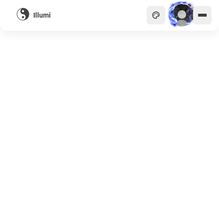
Illumi
主頁
貴族
商會
天眼
畫廊
關於