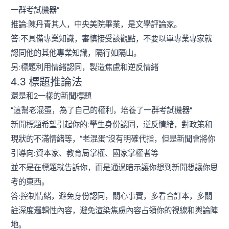
一群考試機器”
推論:陳丹青其人，中央美院畢業，是文學評論家。
答:不具備專業知識，審慎接受該觀點，不要以單專業專家就
認同他的其他專業知識，隔行如隔山。
另:標題利用情緒認同，製造焦慮和逆反情緒
4.3 標題推論法
還是和2一樣的新聞標題
“這幫老混蛋，為了自己的權利，培養了一群考試機器”
新聞標題希望引起你的:學生身份認同，逆反情緒，對政策和
現狀的不滿情緒等，“老混蛋”沒有明確代指，但是新聞會將你
引導向:資本家、教育局掌權、國家掌權者等
並不是在標題就告訴你，而是通過暗示讓你想到新聞想讓你思
考的東西。
答:控制情緒，避免身份認同，關心事實，多看合訂本，多關
註深度邏輯性內容，避免渲染焦慮內容占領你的視線和輿論陣
地。