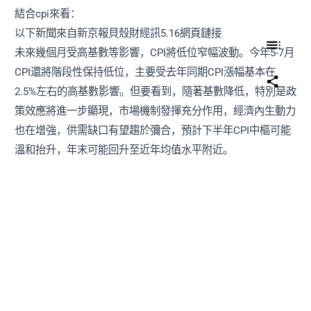
結合cpi來看：
以下新聞來自新京報貝殼財經訊5.16網頁鏈接
未來幾個月受高基數等影響，CPI將低位窄幅波動。今年5-7月
CPI還將階段性保持低位，主要受去年同期CPI漲幅基本在
2.5%左右的高基數影響。但要看到，隨著基數降低，特別是政
策效應將進一步顯現，市場機制發揮充分作用，經濟內生動力
也在增強，供需缺口有望趨於彌合，預計下半年CPI中樞可能
溫和抬升，年末可能回升至近年均值水平附近。
當前我國經濟沒有出現通縮。通縮主要指價格持續負增長，貨
幣供應量也具有下降趨勢，且通常伴隨經濟衰退。我國物價仍
在溫和上漲，特別是核心CPI同比穩定在0.7%左右，M2和社融
增長相對較快，經濟運行持續好轉，不符合通縮的特徵。中長
期看，我國經濟總供求基本平衡，貨幣條件合理適度，居民預
期穩定，不存在長期通縮或通脹的基礎。
結論
所以新聞的標題是預設了一個前提的，而這個前提會變成一種