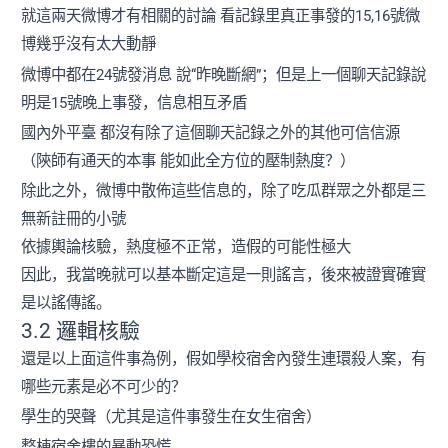
就這兩天微博才有相關的討論 看記錄里真正事發的15,16號微
博幾乎沒有太大動靜
微博中都在24號發消息 說“昨晚斷網”；但是上一個聊天記錄說
明是15號晚上事發，信息相互矛盾
國內外平臺 都沒有除了這個聊天記錄之外的其他可信信源
（陝師有通天的本事 能如此全方位的壓制熱度？）
除此之外，微博中散佈這些信息的，除了吃瓜群眾之外都是三
無新註冊的小號
依據輿論核驗，熱度極不正常，造假的可能性極大
因此，我當晚就可以基本斷定這是一則謠言，後來被證實確實
是以謠傳謠。
3.2 邏輯核驗
還是以上面這件事為例，假如學校宿舍內發生連環殺人案，有
哪些元素是必不可少的？
學生的哭聲（尤其是這件事發生在女生宿舍）
整棟宿舍樓的暴動恐慌