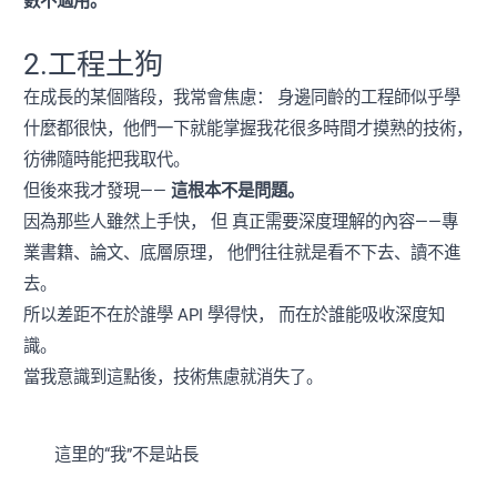
數不適用。
2.工程土狗
在成長的某個階段，我常會焦慮： 身邊同齡的工程師似乎學
什麼都很快，他們一下就能掌握我花很多時間才摸熟的技術，
彷彿隨時能把我取代。
但後來我才發現——
這根本不是問題。
因為那些人雖然上手快， 但 真正需要深度理解的內容——專
業書籍、論文、底層原理， 他們往往就是看不下去、讀不進
去。
所以差距不在於誰學 API 學得快， 而在於誰能吸收深度知
識。
當我意識到這點後，技術焦慮就消失了。
這里的“我”不是站長