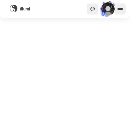
Illumi
主頁
貴族
商會
天眼
畫廊
關於