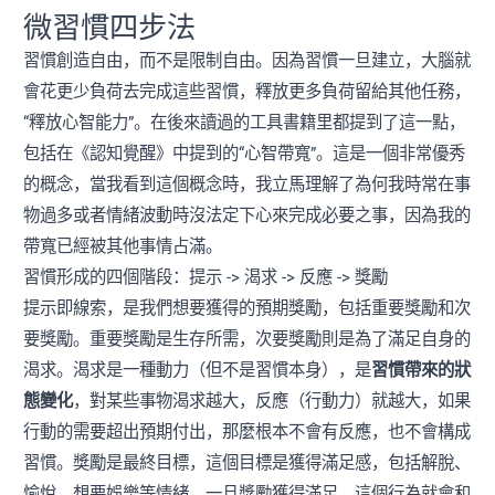
微習慣四步法
習慣創造自由，而不是限制自由。因為習慣一旦建立，大腦就
會花更少負荷去完成這些習慣，釋放更多負荷留給其他任務，
“釋放心智能力”。在後來讀過的工具書籍里都提到了這一點，
包括在《認知覺醒》中提到的“心智帶寬”。這是一個非常優秀
的概念，當我看到這個概念時，我立馬理解了為何我時常在事
物過多或者情緒波動時沒法定下心來完成必要之事，因為我的
帶寬已經被其他事情占滿。
習慣形成的四個階段：提示 -> 渴求 -> 反應 -> 獎勵
提示即線索，是我們想要獲得的預期獎勵，包括重要獎勵和次
要獎勵。重要獎勵是生存所需，次要獎勵則是為了滿足自身的
渴求。渴求是一種動力（但不是習慣本身），是
習慣帶來的狀
態變化
，對某些事物渴求越大，反應（行動力）就越大，如果
行動的需要超出預期付出，那麼根本不會有反應，也不會構成
習慣。獎勵是最終目標，這個目標是獲得滿足感，包括解脫、
愉悅、想要娛樂等情緒。一旦獎勵獲得滿足，這個行為就會和