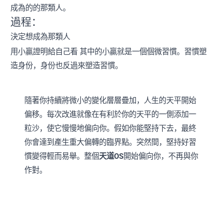
成為的的那類人。
過程：
決定想成為那類人
用小贏證明給自己看 其中的小贏就是一個個微習慣。習慣塑
造身份，身份也反過來塑造習慣。
隨著你持續將微小的變化層層疊加，人生的天平開始
偏移。每次改進就像在有利於你的天平的一側添加一
粒沙，使它慢慢地偏向你。假如你能堅持下去，最終
你會達到產生重大偏轉的臨界點。突然間，堅持好習
慣變得輕而易舉。整個
天道OS
開始偏向你，不再與你
作對。