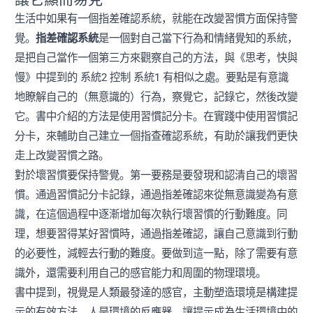
生活中如果有一個指差確認系統，就能在改變習慣方面保持警
覺。
指差確認系統
是一個對自己當下行為和情緒覺知的系統，
是把自己當作一個第三方來觀察自己的方法，與《思考，快與
慢》中提到的 系統2 控制 系統1 有相似之處。要點是有意識
地瞭解自己的（無意識的）行為，察覺它，記錄它，然後改變
它。書中介紹的方法是使用習慣記分卡。在實踐中使用習慣記
分卡，來輔助自己建立一個指查確認系統，有助於讓我們更快
走上改變習慣之路。
對於壞習慣要保持警覺。第一要務是要發現和認清自己的壞習
慣。通過習慣記分卡記錄，通過指差確認來從無意識變為有意
識，在這個過程中逐漸增加每次執行壞習慣的行動難度。同
理，想要習得某好習慣時，通過指差確認，讓自己意識到行動
的必要性，減輕去行動的難度。要做到這一點，除了需要有意
識外，還需要利用自己的感官能力和周圍的物理環境。
書中提到，視覺是人類最發達的感官，主動塑造環境是構建提
示的有效方法。人是環境的反應器。讓提示成為生活環境中的