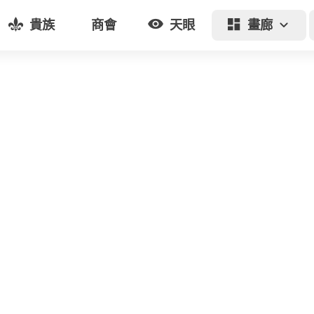
貴族
商會
天眼
畫廊