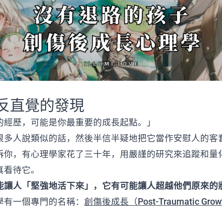
反直覺的發現
的經歷，可能是你最重要的成長起點。」
很多人說類似的話，然後半信半疑地把它當作安慰人的客
訴你，有心理學家花了三十年，用嚴謹的研究來追蹤和量
真看待它。
能讓人「堅強地活下來」，它有可能讓人超越他們原來的
學有一個專門的名稱：
創傷後成長（Post-Traumatic Grow