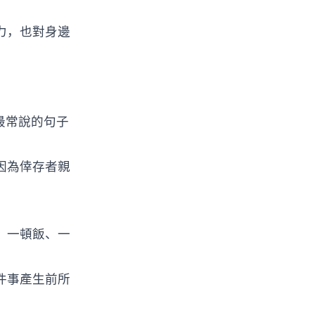
力，也對身邊
最常說的句子
因為倖存者親
。一頓飯、一
件事產生前所