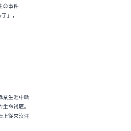
的生命事件
去了」，
職業生涯中斷
的生命議題。
牆上從來沒注