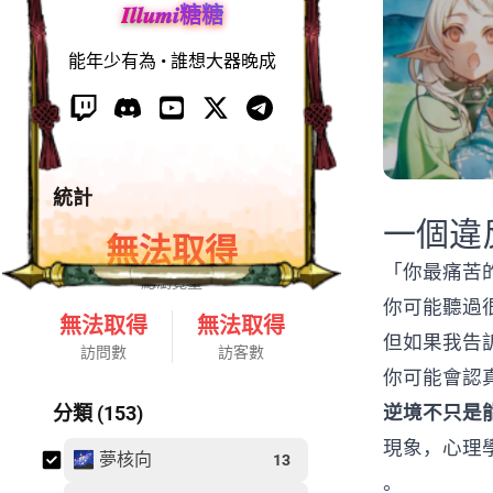
𝑰𝒍𝒍𝒖𝒎𝒊糖糖
能年少有為 • 誰想大器晚成
統計
一個違
無法取得
「你最痛苦
總瀏覽量
你可能聽過
無法取得
無法取得
但如果我告
訪問數
訪客數
你可能會認
分類 (153)
逆境不只是
現象，心理
🌌 夢核向
13
。