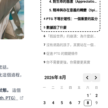
4. 對生命的感激（Appreciation of Life）
5. 精神與存在意義的轉變（Spiritual Change）
PTG 不等於韌性：一個重要的區分
4
數據說了什麼
5
「假設世界」的崩潰：為什麼創傷能驅動成長
6
沒有退路的孩子，其實站在一個特殊的位置
7
促進 PTG 的關鍵條件
8
你不需要更強，你需要更真實
9
套話。
化這個過程，
2026年 8月
一
二
三
四
五
六
日
狀態。
這個
1
2
2
th, PTG）
3
4
5
6
7
8
9