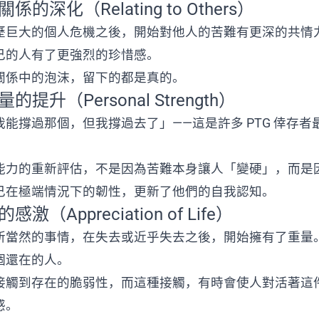
關係的深化（Relating to Others）
歷巨大的個人危機之後，開始對他人的苦難有更深的共情
己的人有了更強烈的珍惜感。
關係中的泡沫，留下的都是真的。
量的提升（Personal Strength）
能撐過那個，但我撐過去了」——這是許多 PTG 倖存者
能力的重新評估，不是因為苦難本身讓人「變硬」，而是
己在極端情況下的韌性，更新了他們的自我認知。
感激（Appreciation of Life）
所當然的事情，在失去或近乎失去之後，開始擁有了重量
個還在的人。
接觸到存在的脆弱性，而這種接觸，有時會使人對活著這
感。