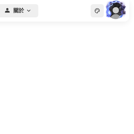
關於
主頁
貴族
商會
天眼
畫廊
關於