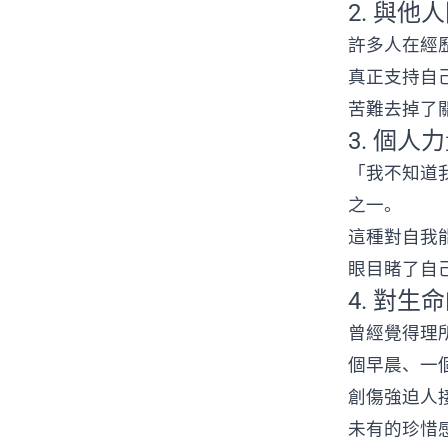
2. 與他人
許多人在經
真正支持自
苦難去掉了
3. 個人力
「我不知道我
之一。
這種對自我
眼目睹了自
4. 對生命的
曾經覺得理
個早晨、一
創傷強迫人
未有的珍惜