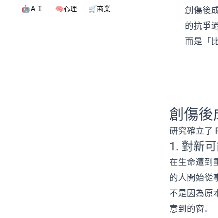
🤖ＡＩ
🧠心理
🛒商業
創傷後成長
的抗爭
而是「
創傷後
研究確立了 
1. 對新可
在生命遭到
的人開始從
不是因為原
意到的窗。