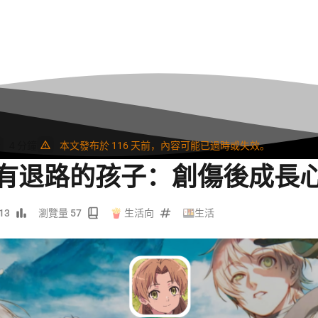
4 分鐘
本文發布於 116 天前，內容可能已過時或失效。
沒有退路的孩子：創傷後成長
13
瀏覽量 57
🍟 生活向
🍱生活