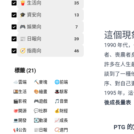
🍟 生活向
35
🎓 資安向
13
🎮 娛樂向
7
這個現
📰 日報向
39
1990 
🧭 指南向
46
者、喪農者
許多在人生
標籤 (21)
談到了一種
☁️雲端
⛏️麥塊
🌐前端
序、對自己
🍱生活
🎨繪畫
🎩駭客
1995 年
🎬影視
🎮遊戲
🎵音樂
後成長量表（Pos
🐙開源
💬社群
💰財經
💻開發
💽動漫
📈成長
PTG 
📢公告
📰日報
📿道門