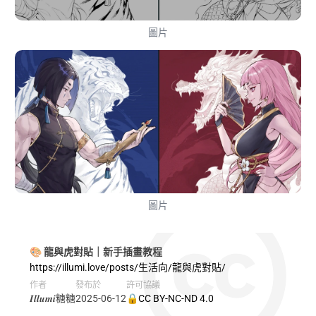
圖片
圖片
🎨 龍與虎對貼｜新手插畫教程
https://illumi.love/posts/生活向/龍與虎對貼/
作者
發布於
許可協議
𝑰𝒍𝒍𝒖𝒎𝒊糖糖
2025-06-12
🔒CC BY-NC-ND 4.0