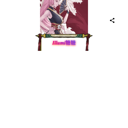
𝑰𝒍𝒍𝒖𝒎𝒊糖糖
能年少有為 • 誰想大器晚成
統計
無法取得
總瀏覽量
無法取得
無法取得
訪問數
訪客數