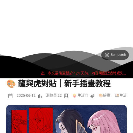
Bombomb
8 字
1 分鐘
本文最後更新於 424 天前，內容可能已過時或失效。
🎨 龍與虎對貼｜新手插畫教程
2025-06-12
瀏覽量 22
🍟 生活向
🎨繪畫
/
🍱生活