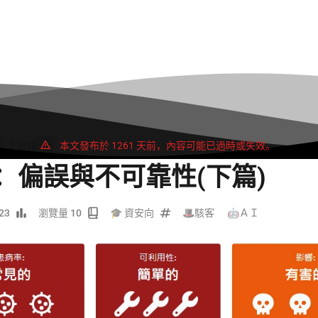
2 分鐘
本文發布於 1261 天前，內容可能已過時或失效。
AI：偏誤與不可靠性(下篇)
23
瀏覽量 10
🎓 資安向
🎩駭客
/
🤖ＡＩ