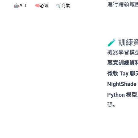
進行跨領域
🤖ＡＩ
🧠心理
🛒商業
🧪 訓練資料
機器學習模
惡意訓練資
微軟 Tay 
NightShad
Python 模
碼。