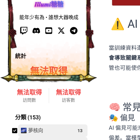
𝑰𝒍𝒍𝒖𝒎𝒊糖糖
能年少有為 • 誰想大器晚成
⚠️ 
當訓練資料遭
統計
會導致關鍵
管也可能使
無法取得
總瀏覽量
無法取得
無法取得
訪問數
訪客數
🧠 
🎭 偏見（
分類 (153)
AI 偏見
🌌 夢核向
13
偏差。當模