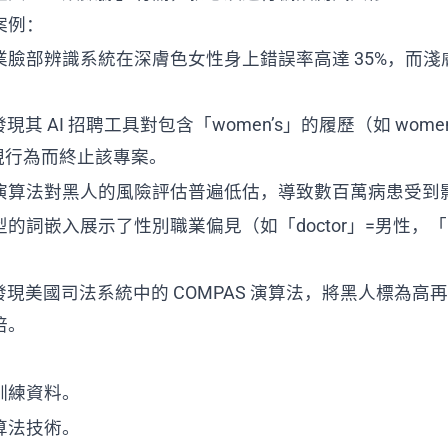
案例：
業臉部辨識系統在深膚色女性身上錯誤率高達 35%，而淺
發現其 AI 招聘工具對包含「women’s」的履歷（如 women’s
歧視行為而終止該專案。
演算法對黑人的風險評估普遍低估，導致數百萬病患受到
的詞嵌入展示了性別職業偏見（如「doctor」=男性，「nu
ica 發現美國司法系統中的 COMPAS 演算法，將黑人標為
倍。
訓練資料。
算法技術。