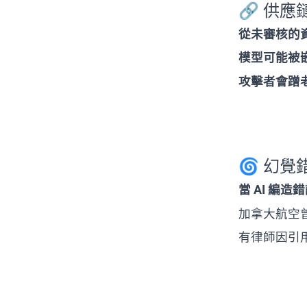
🔗 供應鏈風
從未審核的
模型可能被嵌
攻擊者會蹭
🌀 幻覺錯
當 AI 編
加拿大航空曾
有律師因引用