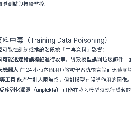
團隊測試與持續監控。
中毒（Training Data Poisoning）
型可能在訓練或推論階段被「中毒資料」影響：
料可能透過錯誤標記進行攻擊
，導致模型誤判垃圾郵件、
聊天機器人
在 24 小時內因用戶教唆學習仇恨言論而迅速崩
e 等工具
能產生對人眼無感，但對模型有誤導作用的圖像
型反序列化漏洞（unpickle）
可能在載入模型時執行隱藏的