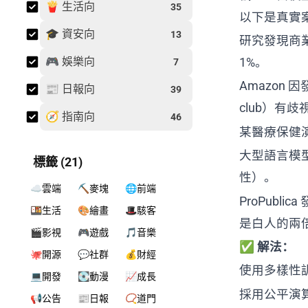
🍟 生活向
35
以下是真實
🎓 資安向
13
研究發現商
🎮 娛樂向
1%。
7
Amazon 因
📰 日報向
39
club）有
🧭 指南向
46
某醫療保健
大型語言模型
標籤 (21)
性）。
☁️雲端
⛏️麥塊
🌐前端
ProPubl
🍱生活
🎨繪畫
🎩駭客
是白人的兩
🎬影視
🎮遊戲
🎵音樂
✅
解法：
🐙開源
💬社群
💰財經
使用多樣性
💻開發
💽動漫
📈成長
採用公平演
📢公告
📰日報
📿道門