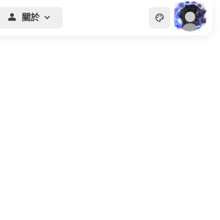
關於
主頁
貴族
商會
天眼
畫廊
關於