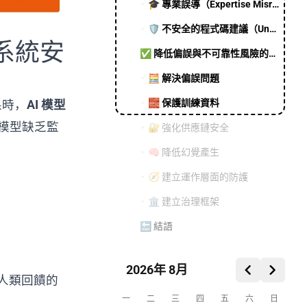
🎓 專業誤導（Expertise Misrepresentation）
🛡️ 不安全的程式碼建議（Unsafe Code Generation）
脅系統安
✅ 降低偏誤與不可靠性風險的方法
🧮 解決偏誤問題
🧱 保護訓練資料
果時，
AI 模型
模型缺乏監
🔐 強化供應鏈安全
🧠 降低幻覺產生
🧭 建立運作層面的防護
🏛️ 建立治理框架
🔚 結語
2026年 8月
人類回饋的
一
二
三
四
五
六
日