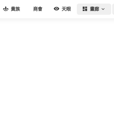
貴族
商會
天眼
畫廊