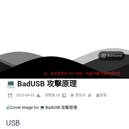
Bombomb
937 字
2 分鐘
本文發布於 342 天前，內容可能已過時或失效。
💻 BadUSB 攻擊原理
2025-09-02
瀏覽量 18
🎓 資安向
🎩駭客
USB