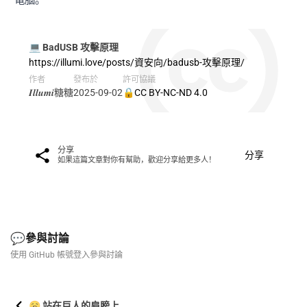
💻 BadUSB 攻擊原理
https://illumi.love/posts/資安向/badusb-攻擊原理/
作者
發布於
許可協議
𝑰𝒍𝒍𝒖𝒎𝒊糖糖
2025-09-02
🔒CC BY-NC-ND 4.0
分享
分享
如果這篇文章對你有幫助，歡迎分享給更多人！
💬
參與討論
使用 GitHub 帳號登入參與討論
🥱 站在巨人的肩膀上