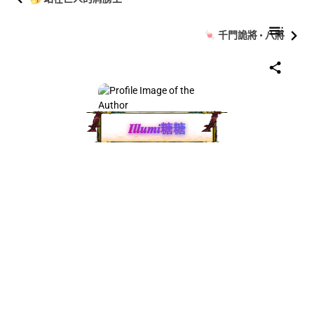
🍬 千門詭將 • 八將
𝑰𝒍𝒍𝒖𝒎𝒊糖糖
能年少有為 • 誰想大器晚成
統計
無法取得
總瀏覽量
無法取得
無法取得