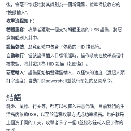
後，會毫不懷疑地將其識別為一個新鍵盤，並準備接收它的
“按鍵輸入”。
攻擊流程如下：
韌體重寫
：攻擊者獲取一個支持韌體重寫的 USB 設備，將惡
意韌體刷入其中。
設備偽裝
：惡意韌體中包含了偽造的 HID 描述符。
自動執行
：當該設備插入目標電腦時，操作系統在枚舉過程中
被欺騙，將其識別為 HID 設備（如鍵盤）。
惡意輸入
：設備開始模擬鍵盤輸入，以極快的速度（遠超人類
打字速度）自動打開powershell並執行預設的惡意命令。
結語
鍵盤、鼠標、行充等，都可以被植入惡意代碼，目前我們的生
活高度依賴USB，以至於這種攻擊方式成功率極高。也許就是
上個洗手間的工夫，攻擊者拿了一個U盤幾秒鐘就入侵了你的
電腦。