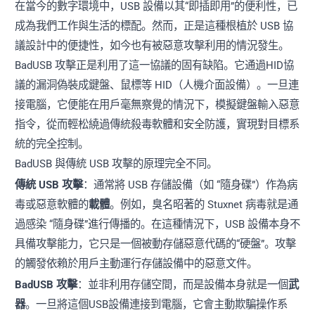
在當今的數字環境中，USB 設備以其“即插即用”的便利性，已
成為我們工作與生活的標配。然而，正是這種根植於 USB 協
議設計中的便捷性，如今也有被惡意攻擊利用的情況發生。
BadUSB 攻擊正是利用了這一協議的固有缺陷。它通過HID協
議的漏洞偽裝成鍵盤、鼠標等 HID（人機介面設備）。一旦連
接電腦，它便能在用戶毫無察覺的情況下，模擬鍵盤輸入惡意
指令，從而輕松繞過傳統殺毒軟體和安全防護，實現對目標系
統的完全控制。
BadUSB 與傳統 USB 攻擊的原理完全不同。
傳統 USB 攻擊
：通常將 USB 存儲設備（如 “隨身碟”）作為病
毒或惡意軟體的
載體
。例如，臭名昭著的 Stuxnet 病毒就是通
過感染 “隨身碟”進行傳播的。在這種情況下，USB 設備本身不
具備攻擊能力，它只是一個被動存儲惡意代碼的“硬盤”。攻擊
的觸發依賴於用戶主動運行存儲設備中的惡意文件。
BadUSB 攻擊
：並非利用存儲空間，而是設備本身就是一個
武
器
。一旦將這個USB設備連接到電腦，它會主動欺騙操作系