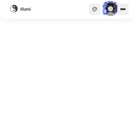
Illumi
主頁
貴族
商會
天眼
畫廊
關於