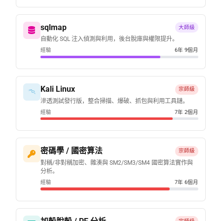
sqlmap
大師級
自動化 SQL 注入偵測與利用，後台脫庫與權限提升。
經驗
6年 9個月
Kali Linux
宗師級
滲透測試發行版，整合掃描、爆破、抓包與利用工具鏈。
經驗
7年 2個月
密碼學 / 國密算法
宗師級
對稱/非對稱加密、雜湊與 SM2/SM3/SM4 國密算法實作與
分析。
經驗
7年 6個月