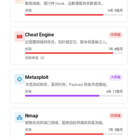
動態插樁，運行時 Hook、函數攔截與參數篡改。
經驗
6年 5個月
Cheat Engine
宗師級
記憶體掃描與修改，指針鏈定位、腳本與匯編注入。
經驗
7年 8個月
相關專案: 20
Metasploit
大師級
滲透測試框架，漏洞利用、Payload 與後滲透模組。
經驗
6年 11個月
Nmap
宗師級
網路探測與端口掃描，服務指紋辨識與資產測繪。
經驗
7年 3個月