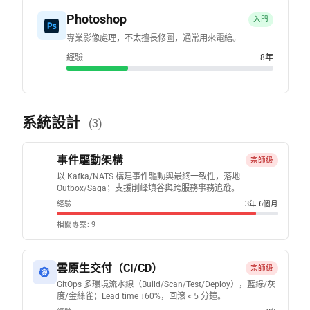
Photoshop
入門
專業影像處理，不太擅長修圖，通常用來電繪。
經驗
8年
系統設計
(3)
事件驅動架構
宗師級
以 Kafka/NATS 構建事件驅動與最終一致性，落地
Outbox/Saga；支援削峰填谷與跨服務事務追蹤。
經驗
3年 6個月
相關專案: 9
雲原生交付（CI/CD）
宗師級
GitOps 多環境流水線（Build/Scan/Test/Deploy），藍綠/灰
度/金絲雀；Lead time ↓60%，回滾 < 5 分鐘。