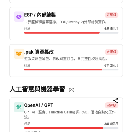
ESP / 內部繪製
宗師級
世界座標轉螢幕座標，D3D/Overlay 內外部繪製實作。
經驗
6年 5個月
.pak 資源篡改
宗師級
遊戲資源包解包、篡改與重打包，含完整性校驗繞過。
經驗
6年 2個月
人工智慧與機器學習
(8)
OpenAI / GPT
宗師級
GPT API 整合、Function Calling 與 RAG，落地自動化工作
流。
經驗
3年 5個月