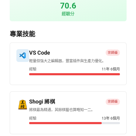
70.6
經驗分
專業技能
VS Code
宗師級
輕量但強大之編輯器，豐富插件與生產力優化。
經驗
11年 6個月
Shogi 將棋
宗師級
將棋最為精通，其餘棋藝也算略知一二。
經驗
13年 6個月