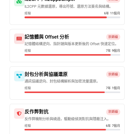
IL2CPP 元數據還原，導出符號、還原方法簽名與結構。
經驗
6年 11個月
記憶體與 Offset 分析
宗師級
記憶體結構逆向、指針鏈與版本更新後的 Offset 快速定位。
經驗
7年 9個月
封包分析與協議還原
宗師級
通訊協議逆向、封包結構解析與加密流量還原。
經驗
7年 1個月
反作弊對抗
宗師級
反作弊機制分析與繞過，驅動級偵測對抗與隱蔽注入。
經驗
6年 7個月