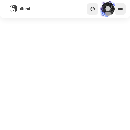
Illumi
主頁
貴族
商會
天眼
畫廊
關於