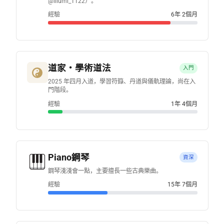
@illumi_1122）。
經驗
6年 2個月
道家・學術道法
入門
2025 年四月入道，學習符籙、丹道與儀軌理論，尚在入
門階段。
經驗
1年 4個月
Piano鋼琴
資深
鋼琴淺淺會一點，主要擅長一些古典樂曲。
經驗
15年 7個月