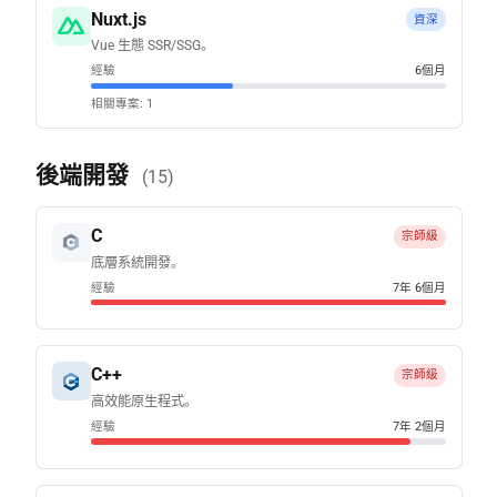
Nuxt.js
資深
Vue 生態 SSR/SSG。
經驗
6個月
相關專案: 1
後端開發
(15)
C
宗師級
底層系統開發。
經驗
7年 6個月
C++
宗師級
高效能原生程式。
經驗
7年 2個月