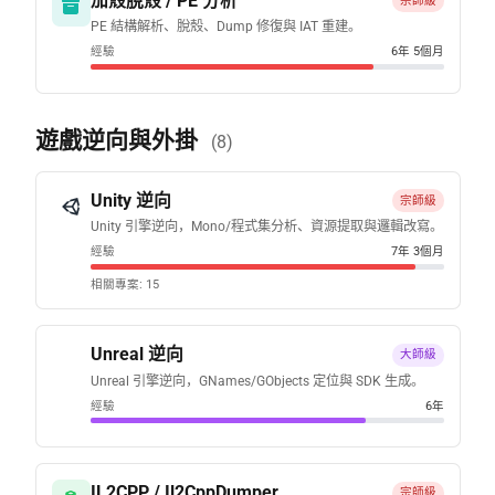
加殼脫殼 / PE 分析
宗師級
PE 結構解析、脫殼、Dump 修復與 IAT 重建。
經驗
6年 5個月
遊戲逆向與外掛
(8)
Unity 逆向
宗師級
Unity 引擎逆向，Mono/程式集分析、資源提取與邏輯改寫。
經驗
7年 3個月
相關專案: 15
Unreal 逆向
大師級
Unreal 引擎逆向，GNames/GObjects 定位與 SDK 生成。
經驗
6年
IL2CPP / Il2CppDumper
宗師級