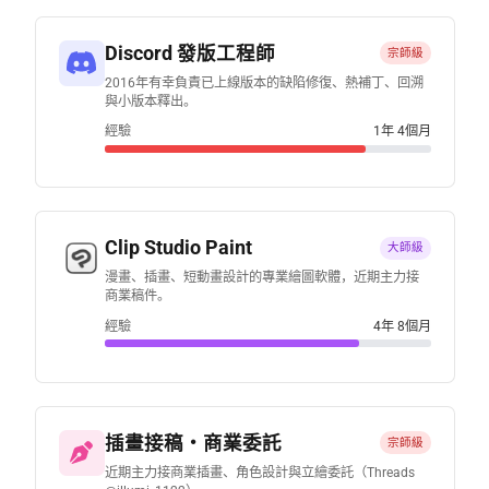
Discord 發版工程師
宗師級
2016年有幸負責已上線版本的缺陷修復、熱補丁、回溯
與小版本釋出。
經驗
1年 4個月
Clip Studio Paint
大師級
漫畫、插畫、短動畫設計的專業繪圖軟體，近期主力接
商業稿件。
經驗
4年 8個月
插畫接稿・商業委託
宗師級
近期主力接商業插畫、角色設計與立繪委託（Threads