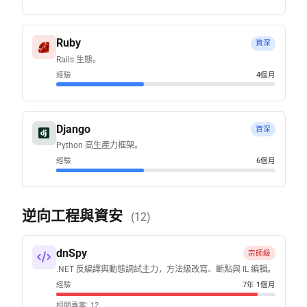
Ruby
資深
Rails 生態。
經驗
4個月
Django
資深
Python 高生產力框架。
經驗
6個月
逆向工程與資安
(12)
dnSpy
宗師級
.NET 反編譯與動態調試主力，方法級改寫、斷點與 IL 編輯。
經驗
7年 1個月
相關專案: 12