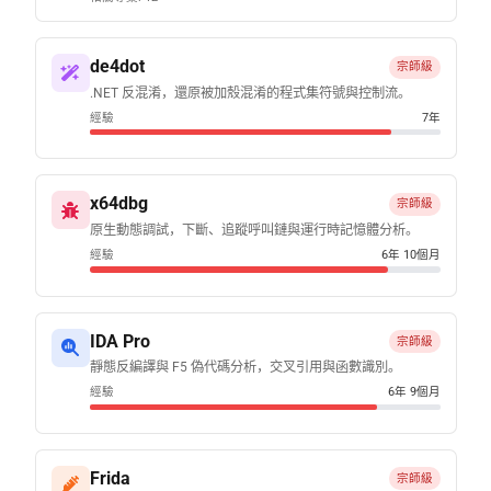
de4dot
宗師級
.NET 反混淆，還原被加殼混淆的程式集符號與控制流。
經驗
7年
x64dbg
宗師級
原生動態調試，下斷、追蹤呼叫鏈與運行時記憶體分析。
經驗
6年 10個月
IDA Pro
宗師級
靜態反編譯與 F5 偽代碼分析，交叉引用與函數識別。
經驗
6年 9個月
Frida
宗師級