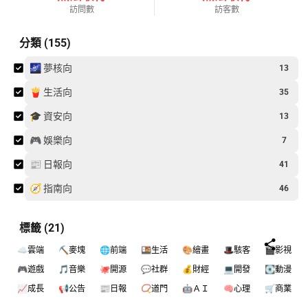
訪問數
訪客數
分類 (155)
🌌 夢核向
13
🍟 生活向
35
🎓 資安向
13
🎮 娛樂向
7
📰 日報向
41
🧭 指南向
46
標籤 (21)
☁️雲端
⛏️麥塊
🌐前端
🍱生活
🎨繪畫
🎩駭客
🎬影視
🎮遊戲
🎵音樂
🐙開源
💬社群
💰財經
💻開發
💽動漫
📈成長
📢公告
📰日報
📿道門
🤖ＡＩ
🧠心理
🛒商業