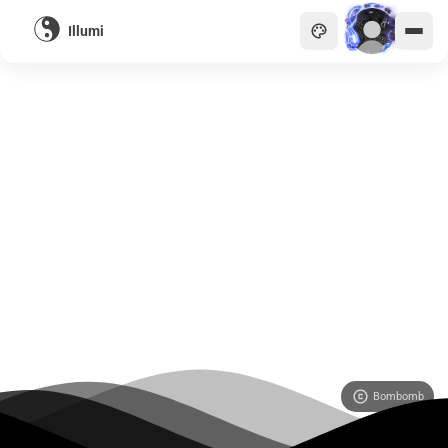
Illumi
主頁
貴族
商會
天眼
畫廊
關於
Bombomb