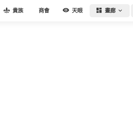
貴族
商會
天眼
畫廊