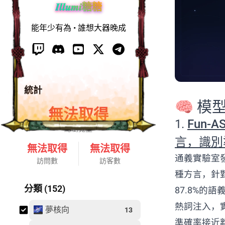
𝑰𝒍𝒍𝒖𝒎𝒊糖糖
能年少有為 • 誰想大器晚成
統計
🧠 模
無法取得
1.
Fun-
總瀏覽量
言，識別
無法取得
無法取得
通義實驗室發佈
訪問數
訪客數
種方言，針對
分類 (152)
87.8%
熱詞注入，
🌌 夢核向
13
準確率接近