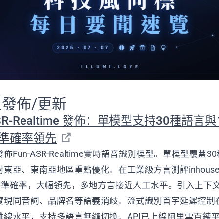
型發佈/更新
ASR-Realtime 發佈：單模型支持30種語言
準確率領先
Fun-ASR-Realtime實時語音識別模型。單模型覆蓋3
東亞、東南亞地區重點優化。在工業級方言測評inhous
的語義準確率，大幅領先，多地方言接近人工水平。引入上下
實現同音詞、品牌名等語義消歧。流式識別首字延遲控制
離線水平，支持多語言無縫切換。API已上線阿里雲百鍊