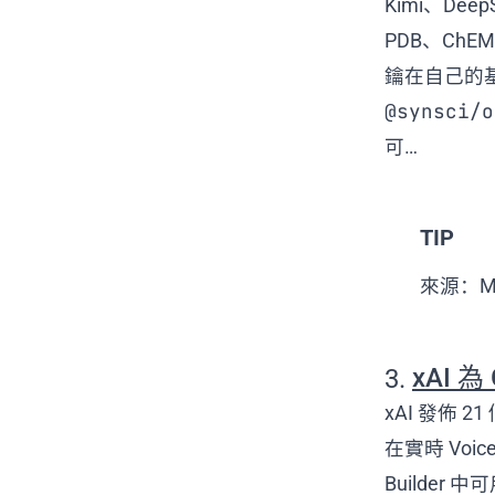
Kimi、De
PDB、ChE
鑰在自己的
@synsci/o
可…
TIP
來源：Ma
3.
xAI 為
xAI 發佈
在實時 Voice 
Builde