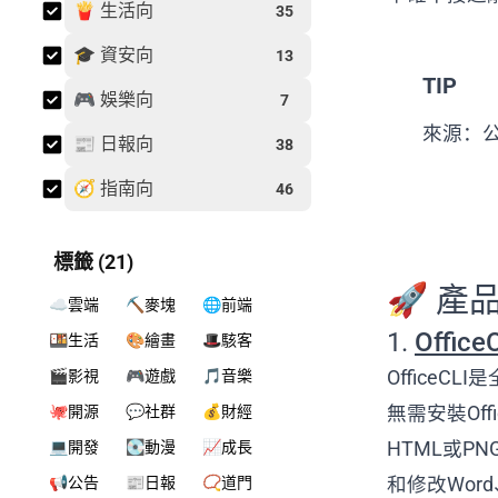
🍟 生活向
35
🎓 資安向
13
TIP
🎮 娛樂向
7
來源：
📰 日報向
38
🧭 指南向
46
標籤 (21)
🚀 產
☁️雲端
⛏️麥塊
🌐前端
1.
Offi
🍱生活
🎨繪畫
🎩駭客
OfficeC
🎬影視
🎮遊戲
🎵音樂
無需安裝Off
🐙開源
💬社群
💰財經
HTML或P
💻開發
💽動漫
📈成長
和修改Word
📢公告
📰日報
📿道門