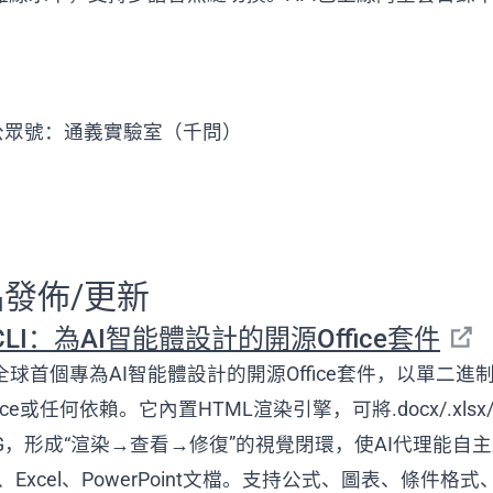
公眾號：通義實驗室（千問）
品發佈/更新
ceCLI：為AI智能體設計的開源Office套件
LI是全球首個專為AI智能體設計的開源Office套件，以單二
ice或任何依賴。它內置HTML渲染引擎，可將.docx/.xlsx/
NG，形成“渲染→查看→修復”的視覺閉環，使AI代理能自
、Excel、PowerPoint文檔。支持公式、圖表、條件格式