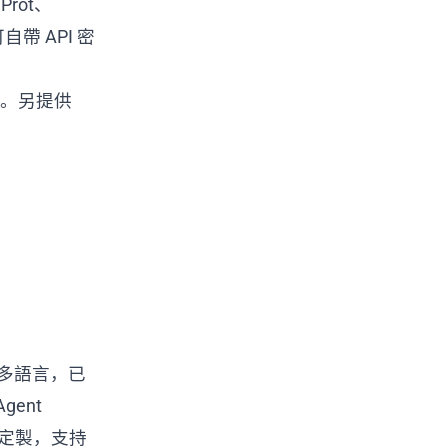
Prot、
自帶 API 密
。另提供
持多語言，已
Agent
景定製，支持