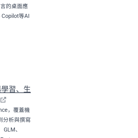
語言的桌面應
opilot等AI
向機器學習、生
ience，覆蓋機
到分析與撰寫
、GLM、