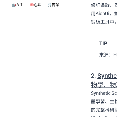
修訂追蹤、
🤖ＡＩ
🧠心理
🛒商業
用AionUi，並
編碼工具中
TIP
來源：Ha
2.
Synth
物學、物
Synthetic
器學習、生
的完整科研循