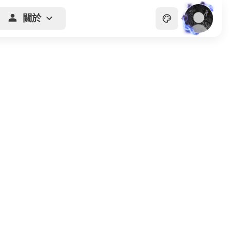
關於
主頁
貴族
商會
天眼
畫廊
關於