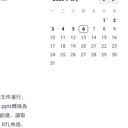
3. TopoPrimer：預測模型中缺失的拓撲上下文
一
二
三
四
五
六
日
💡 技巧與觀點
5
1
2
2
1. AI顛覆初級程序員就業市場：斯坦福數據揭示年輕開發者就業銳減19%
3
4
5
6
7
8
9
10
11
12
13
14
15
16
2. Google 更新隱私設置，默認用媒體數據訓練 AI，用戶可手動退出
17
18
19
20
21
22
23
3. 免費開源API中轉站監測網站tokhub.me上線
24
25
26
27
28
29
30
4. AT&T 1956年專利法令：公共天才的私有化
31
5. 分享8個Claude Fable 5下線前必跑的超實用Prompt
6. Claude Code 團隊詳解四種智能體循環類型
7. Claude Fable實地指南：發現你的未知
進制文件運行，
8. Google MaxText 彈性訓練：訓練中途終止 TPU，數秒內恢復
.pptx轉換為
主創建、讀取
、RTL佈局、