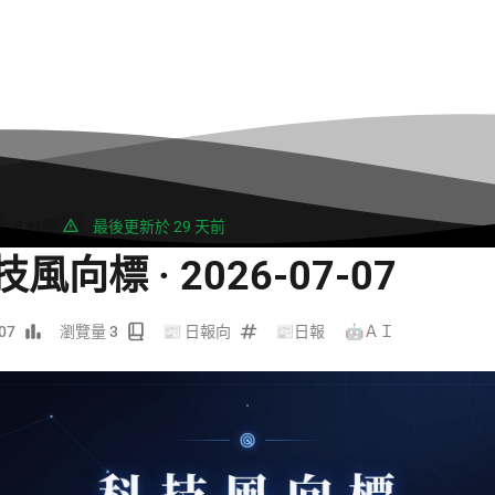
8 分鐘
最後更新於 29 天前
技風向標 · 2026-07-07
07
瀏覽量 3
📰 日報向
📰日報
/
🤖ＡＩ