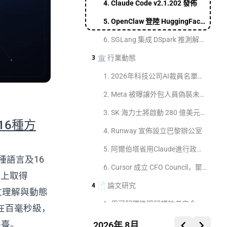
4. Claude Code v2.1.202 發佈
5. OpenClaw 登陸 HuggingFace 本地應用
6. SGLang 集成 DSpark 推測解碼：置信度驅動的可變長度驗證
🏛️ 行業動態
3
1. 2026年科技公司AI裁員名單：Microsoft、Oracle、GitLab等十家公司裁減數千崗位
2. Meta 被曝讓外包人員偽裝未成年人，誘導競爭對手 AI 聊敏感話題
3. SK 海力士將啟動 280 億美元美股上市，有望成史上第二大 IPO
與16種方
4. Runway 宣佈設立巴黎辦公室
5. 阿爾伯塔省用Claude進行政府系統安全審查
0種語言及16
6. Cursor 成立 CFO Council，聚焦 AI 支出新經濟學
e上取得
📄 論文研究
4
文理解與動態
1. 用可解釋性理解標註者安全策略
在百毫秒級，
2. Apple 提出專用小型 seq2seq 模型用於 ASR 糾錯
平臺。
2026年 8月