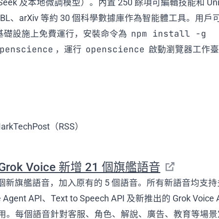
epSeek 及本地微調模型）。內置 250 餘項可編輯技能和 Uni
MBL、arXiv 等約 30 個科學數據庫作為智能體工具。用戶可
npm install -g
基礎設施上免費運行，安裝命令為
penscience
openscience
，運行
啟動瀏覽器工作臺
rkTechPost（RSS）
 Grok Voice 新增 21 個旗艦語音
 21 個新旗艦語音，加入原有的 5 個語音。所有新語音均支
Agent API、Text to Speech API 及新推出的 Grok Voice 
r 中可用。每個語音針對客服、角色、解說、廣告、教育等場